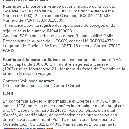
Pacifique a la carte en France
est une marque de la société
Goélette SAS au capital de 116.000 Euros dont le siège est à
Nantes (44 000), 2 ter, rue des Olivettes, RCS 340 119 585.
Numéro de TVA FR53340119585.
Immatriculation au registre des opérateurs de voyages et de
séjours sous le numéro IM044100003
Goélette SAS a souscrit une assurance Responsabilité Civile
Professionnelle auprès de HISCOX, contrat HA RCP0344376.
Le garant de Goélette SAS est l’APST, 15 avenue Carnot, 75017
PARIS.
Pacifique
à la carte en Suisse
est une marque de la société AAT
SA au capital de 100.000 CHF dont le siège est à Genève
(1207) rue de Montchoisy, 21 - Membre du fonds de Garantie de la
branche Suisse du voyage.
Contact : Voir page
contact
Directeur de la publication : Gérard Carnot
CNIL
En conformité avec loi « Informatique et Libertés » n°78-17 du 6
janvier 1978, notre base de données informatique a été enregistré
à la CNIL sous le numéro 1224670. Vous bénéficiez d’un droit
d’accès, de modification, de rectification et de suppression des
données vous concernant. Pour l’exercer, vous devez écrire à
Goélette SAS, CS 33221, 44032 Nantes cedex 1, ou par mail :