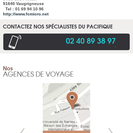
91640 Vaugrigneuse
Tel : 01 69 94 10 96
http://www.fcmicro.net
CONTACTEZ NOS SPÉCIALISTES DU PACIFIQUE
02 40 89 38 97
.
Nos
AGENCES DE VOYAGE