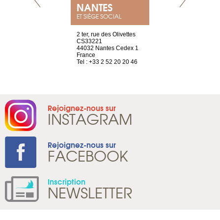
NEUVE
NANTES
GENÈV
ET SIÈGE SOCIAL
a-shop
2 ter, rue des Olivettes
rue de Montc
el, 106
CS33221
1207 Genèv
neuve
44032 Nantes Cedex 1
Suisse
France
Tel : +41 22 
1 965 65 00
Tel : +33 2 52 20 20 46
Rejoignez-nous sur
INSTAGRAM
Rejoignez-nous sur
FACEBOOK
Inscription
NEWSLETTER