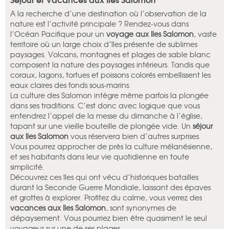
A la recherche d’une destination où l’observation de la
nature est l’activité principale ? Rendez-vous dans
l’Océan Pacifique pour un
voyage aux Iles Salomon
, vaste
territoire où un large choix d’îles présente de sublimes
paysages. Volcans, montagnes et plages de sable blanc
composent la nature des paysages intérieurs. Tandis que
coraux, lagons, tortues et poissons colorés embellissent les
eaux claires des fonds sous-marins.
La culture des Salomon intègre même parfois la plongée
dans ses traditions. C’est donc avec logique que vous
entendrez l’appel de la messe du dimanche à l’église,
tapant sur une vieille bouteille de plongée vide. Un
séjour
aux Iles Salomon
vous réservera bien d’autres surprises.
Vous pourrez approcher de près la culture mélanésienne,
et ses habitants dans leur vie quotidienne en toute
simplicité.
Découvrez ces îles qui ont vécu d’historiques batailles
durant la Seconde Guerre Mondiale, laissant des épaves
et grottes à explorer. Profitez du calme, vous verrez des
vacances aux Iles Salomon
, sont synonymes de
dépaysement. Vous pourriez bien être quasiment le seul
voyageur sur une de ses plages.