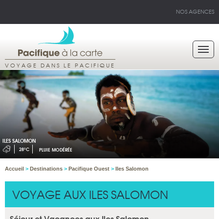
NOS AGENCES
VOYAGE DANS LE PACIFIQUE
ILES SALOMON
28°C
PLUIE MODÉRÉE
Accueil
>
Destinations
>
Pacifique Ouest
>
Iles Salomon
VOYAGE AUX ILES SALOMON
Séjour et Vacances aux Iles Salomon