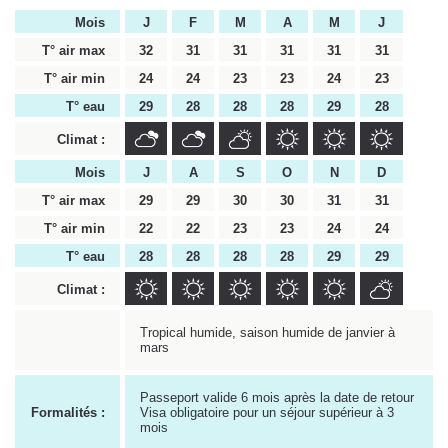
Mois
J
F
M
A
M
J
T° air max
32
31
31
31
31
31
T° air min
24
24
23
23
24
23
T° eau
29
28
28
28
29
28
Climat :
Mois
J
A
S
O
N
D
T° air max
29
29
30
30
31
31
T° air min
22
22
23
23
24
24
T° eau
28
28
28
28
29
29
Climat :
Tropical humide, saison humide de janvier à
mars
Passeport valide 6 mois après la date de retour
Formalités :
Visa obligatoire pour un séjour supérieur à 3
mois