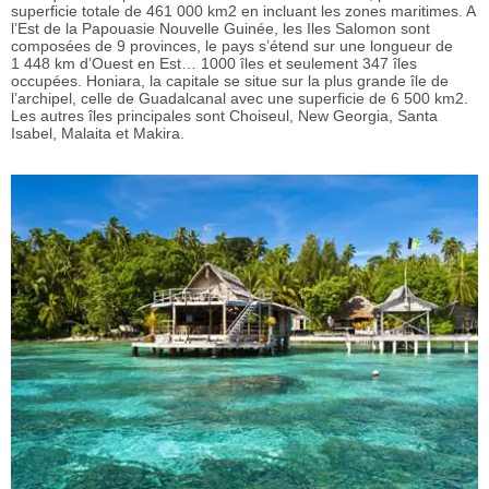
superficie totale de 461 000 km2 en incluant les zones maritimes. A
l’Est de la Papouasie Nouvelle Guinée, les Iles Salomon sont
composées de 9 provinces, le pays s’étend sur une longueur de
1 448 km d’Ouest en Est… 1000 îles et seulement 347 îles
occupées. Honiara, la capitale se situe sur la plus grande île de
l’archipel, celle de Guadalcanal avec une superficie de 6 500 km2.
Les autres îles principales sont Choiseul, New Georgia, Santa
Isabel, Malaita et Makira.