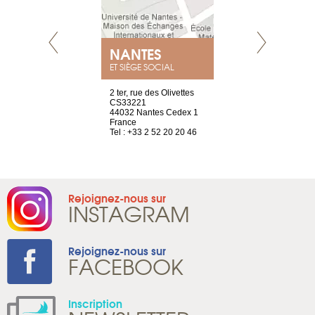
NEUVE
NANTES
GENÈV
ET SIÈGE SOCIAL
a-shop
2 ter, rue des Olivettes
rue de Montc
el, 106
CS33221
1207 Genèv
neuve
44032 Nantes Cedex 1
Suisse
France
Tel : +41 22 
1 965 65 00
Tel : +33 2 52 20 20 46
Rejoignez-nous sur
INSTAGRAM
Rejoignez-nous sur
FACEBOOK
Inscription