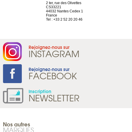
a-shop
2 ter, rue des Olivettes
rue de Montc
el, 106
CS33221
1207 Genèv
neuve
44032 Nantes Cedex 1
Suisse
France
Tel : +41 22 
1 965 65 00
Tel : +33 2 52 20 20 46
Rejoignez-nous sur
INSTAGRAM
Rejoignez-nous sur
FACEBOOK
Inscription
NEWSLETTER
Nos autres
MARQUES