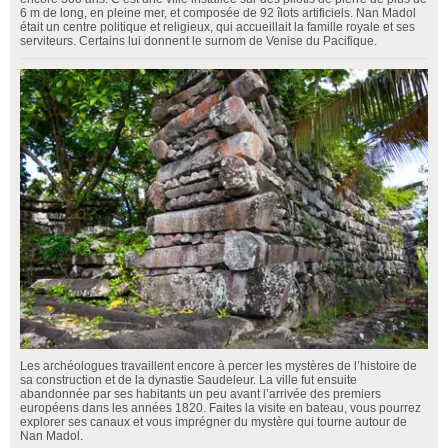
6 m de long, en pleine mer, et composée de 92 îlots artificiels. Nan Madol
était un centre politique et religieux, qui accueillait la famille royale et ses
serviteurs. Certains lui donnent le surnom de Venise du Pacifique.
Les archéologues travaillent encore à percer les mystères de l’histoire de
sa construction et de la dynastie Saudeleur. La ville fut ensuite
abandonnée par ses habitants un peu avant l’arrivée des premiers
européens dans les années 1820. Faites la visite en bateau, vous pourrez
explorer ses canaux et vous imprégner du mystère qui tourne autour de
Nan Madol.