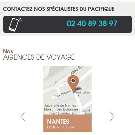
CONTACTEZ NOS SPÉCIALISTES DU PACIFIQUE
02 40 89 38 97
.
Nos
AGENCES DE VOYAGE
NEUVE
NANTES
GENÈV
ET SIÈGE SOCIAL