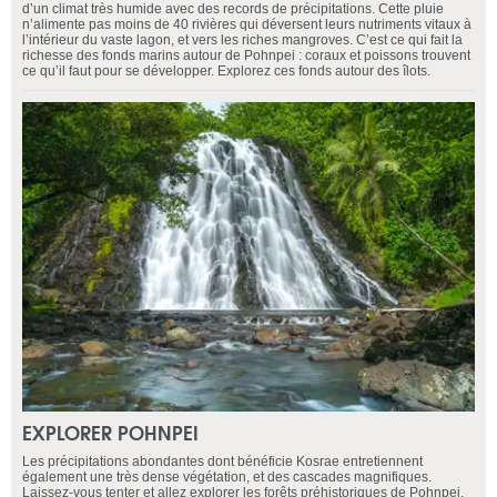
d’un climat très humide avec des records de précipitations. Cette pluie
n’alimente pas moins de 40 rivières qui déversent leurs nutriments vitaux à
l’intérieur du vaste lagon, et vers les riches mangroves. C’est ce qui fait la
richesse des fonds marins autour de Pohnpei : coraux et poissons trouvent
ce qu’il faut pour se développer. Explorez ces fonds autour des îlots.
EXPLORER POHNPEI
Les précipitations abondantes dont bénéficie Kosrae entretiennent
également une très dense végétation, et des cascades magnifiques.
Laissez-vous tenter et allez explorer les forêts préhistoriques de Pohnpei,