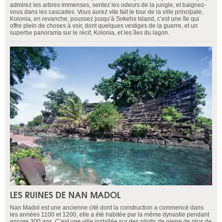
admirez les arbres immenses, sentez les odeurs de la jungle, et baignez-
vous dans les cascades. Vous aurez vite fait le tour de la ville principale,
Kolonia, en revanche, poussez jusqu’à Sokehs Island, c’est une île qui
offre plein de choses à voir, dont quelques vestiges de la guerre, et un
superbe panorama sur le récif, Kolonia, et les îles du lagon.
LES RUINES DE NAN MADOL
Nan Madol est une ancienne cité dont la construction a commencé dans
les années 1100 et 1200, elle a été habitée par la même dynastie pendant
encore 300 ans. C’est une ville installée sur des pilotis de pierre de plus de