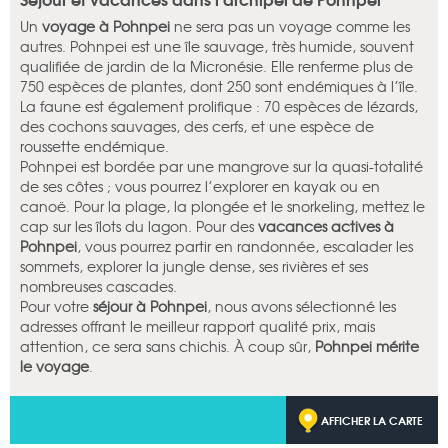
Un
voyage à Pohnpei
ne sera pas un voyage comme les
autres. Pohnpei est une île sauvage, très humide, souvent
qualifiée de jardin de la Micronésie. Elle renferme plus de
750 espèces de plantes, dont 250 sont endémiques à l’île.
La faune est également prolifique : 70 espèces de lézards,
des cochons sauvages, des cerfs, et une espèce de
roussette endémique.
Pohnpei est bordée par une mangrove sur la quasi-totalité
de ses côtes ; vous pourrez l’explorer en kayak ou en
canoë. Pour la plage, la plongée et le snorkeling, mettez le
cap sur les îlots du lagon. Pour des
vacances actives à
Pohnpei
, vous pourrez partir en randonnée, escalader les
sommets, explorer la jungle dense, ses rivières et ses
nombreuses cascades.
Pour votre
séjour à Pohnpei
, nous avons sélectionné les
adresses offrant le meilleur rapport qualité prix, mais
attention, ce sera sans chichis. À coup sûr,
Pohnpei mérite
le voyage
.
AFFICHER LA CARTE