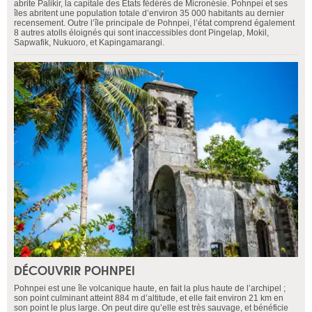
abrite Palikir, la capitale des Etats fédérés de Micronésie. Pohnpei et ses
îles abritent une population totale d’environ 35 000 habitants au dernier
recensement. Outre l’île principale de Pohnpei, l’état comprend également
8 autres atolls éloignés qui sont inaccessibles dont Pingelap, Mokil,
Sapwafik, Nukuoro, et Kapingamarangi.
DÉCOUVRIR POHNPEI
Pohnpei est une île volcanique haute, en fait la plus haute de l’archipel ;
son point culminant atteint 884 m d’altitude, et elle fait environ 21 km en
son point le plus large. On peut dire qu’elle est très sauvage, et bénéficie