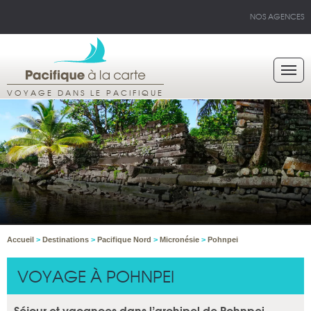
NOS AGENCES
VOYAGE DANS LE PACIFIQUE
Accueil
>
Destinations
>
Pacifique Nord
>
Micronésie
>
Pohnpei
VOYAGE À POHNPEI
Séjour et vacances dans l’archipel de Pohnpei