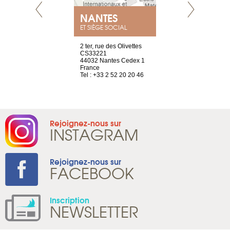
NEUVE
NANTES
GENÈV
ET SIÈGE SOCIAL
a-shop
2 ter, rue des Olivettes
rue de Montc
el, 106
CS33221
1207 Genèv
neuve
44032 Nantes Cedex 1
Suisse
France
Tel : +41 22 
1 965 65 00
Tel : +33 2 52 20 20 46
Rejoignez-nous sur
INSTAGRAM
Rejoignez-nous sur
FACEBOOK
Inscription
NEWSLETTER