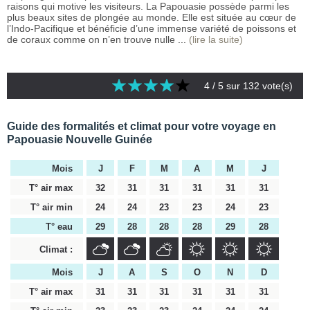
raisons qui motive les visiteurs. La Papouasie possède parmi les
plus beaux sites de plongée au monde. Elle est située au cœur de
l’Indo-Pacifique et bénéficie d’une immense variété de poissons et
de coraux comme on n’en trouve nulle ...
(lire la suite)
4
/ 5 sur
132
vote(s)
Guide des formalités et climat pour votre voyage en
Papouasie Nouvelle Guinée
Mois
J
F
M
A
M
J
T° air max
32
31
31
31
31
31
T° air min
24
24
23
23
24
23
T° eau
29
28
28
28
29
28
Climat :
Mois
J
A
S
O
N
D
T° air max
31
31
31
31
31
31