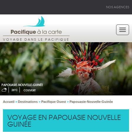
NOS AGENCES
VOYAGE DANS LE PACIFIQUE
PAPOUASIE-NOUVELLE-GUINÉE
26°C
COUVERT
Accueil
>
Destinations
>
Pacifique Ouest
>
Papouasie-Nouvelle-Guinée
VOYAGE EN PAPOUASIE NOUVELLE
GUINÉE