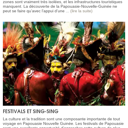
zones sont vraiment très isolées, et les infrastructures touristiques
manquent. La découverte de la Papouasie-Nouvelle-Guinée ne
peut se faire qu’avec l’appui d’une ...
(lire la suite)
FESTIVALS ET SING-SING
La culture et la tradition sont une composante importante de tout
voyage en Papouasie Nouvelle Guinée. Les festivals de Papouasie
sont une excellente opportunité d’approcher cette culture de plus