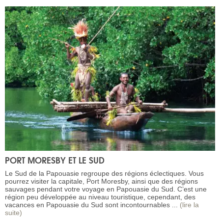
PORT MORESBY ET LE SUD
Le Sud de la Papouasie regroupe des régions éclectiques. Vous
pourrez visiter la capitale, Port Moresby, ainsi que des régions
sauvages pendant votre voyage en Papouasie du Sud. C’est une
région peu développée au niveau touristique, cependant, des
vacances en Papouasie du Sud sont incontournables ...
(lire la
suite)