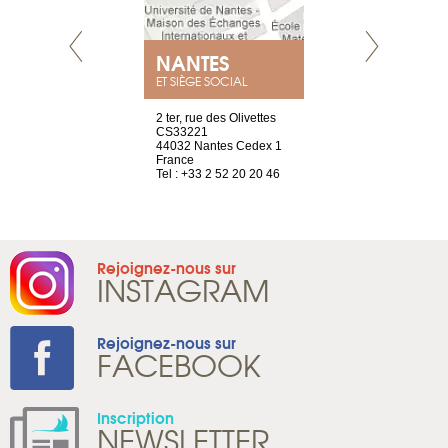
NEUVE
NANTES
GENÈV
ET SIÈGE SOCIAL
a-shop
2 ter, rue des Olivettes
rue de Montc
el, 106
CS33221
1207 Genèv
neuve
44032 Nantes Cedex 1
Suisse
France
Tel : +41 22 
1 965 65 00
Tel : +33 2 52 20 20 46
Rejoignez-nous sur
INSTAGRAM
Rejoignez-nous sur
FACEBOOK
Inscription
NEWSLETTER