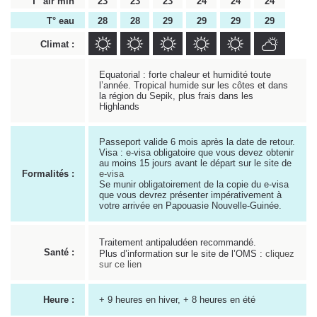
T° air min
23
23
23
24
24
24
T° eau
28
28
29
29
29
29
Climat :
Equatorial : forte chaleur et humidité toute
l’année. Tropical humide sur les côtes et dans
la région du Sepik, plus frais dans les
Highlands
Passeport valide 6 mois après la date de retour.
Visa : e-visa obligatoire que vous devez obtenir
au moins 15 jours avant le départ sur le site de
Formalités :
e-visa
Se munir obligatoirement de la copie du e-visa
que vous devrez présenter impérativement à
votre arrivée en Papouasie Nouvelle-Guinée.
Traitement antipaludéen recommandé.
Santé :
Plus d’information sur le site de l’OMS :
cliquez
sur ce lien
Heure :
+ 9 heures en hiver, + 8 heures en été