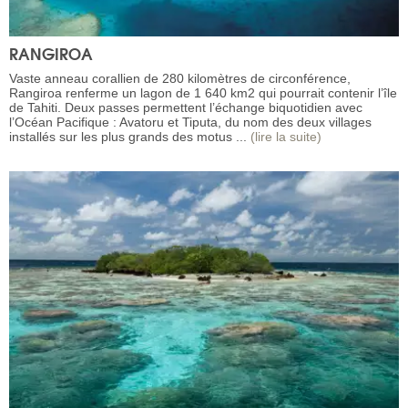
RANGIROA
Vaste anneau corallien de 280 kilomètres de circonférence,
Rangiroa renferme un lagon de 1 640 km2 qui pourrait contenir l’île
de Tahiti. Deux passes permettent l’échange biquotidien avec
l’Océan Pacifique : Avatoru et Tiputa, du nom des deux villages
installés sur les plus grands des motus ...
(lire la suite)