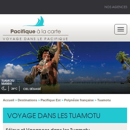
NOS AGENCES
VOYAGE DANS LE PACIFIQUE
TUAMOTU
MANIHI
26°C
CIEL DÉGAGÉ
Accueil
>
Destinations
>
Pacifique Est
>
Polynésie française
>
Tuamotu
VOYAGE DANS LES TUAMOTU
Séjour et Vacances dans les Tuamotu