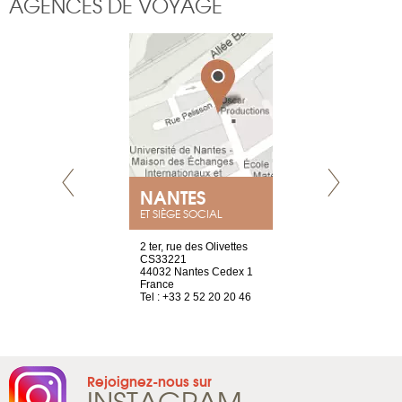
AGENCES DE VOYAGE
NEUVE
NANTES
GENÈV
ET SIÈGE SOCIAL
a-shop
2 ter, rue des Olivettes
rue de Montc
el, 106
CS33221
1207 Genèv
neuve
44032 Nantes Cedex 1
Suisse
France
Tel : +41 22 
1 965 65 00
Tel : +33 2 52 20 20 46
Rejoignez-nous sur
INSTAGRAM