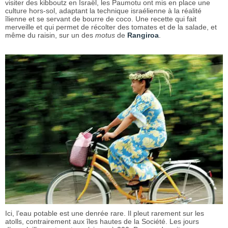
visiter des kibboutz en Israël, les Paumotu ont mis en place une
culture hors-sol, adaptant la technique israélienne à la réalité
îlienne et se servant de bourre de coco. Une recette qui fait
merveille et qui permet de récolter des tomates et de la salade, et
même du raisin, sur un des
motus
de
Rangiroa
.
Ici, l’eau potable est une denrée rare. Il pleut rarement sur les
atolls, contrairement aux îles hautes de la Société. Les jours