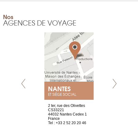
Nos
AGENCES DE VOYAGE
NEUVE
NANTES
GENÈV
ET SIÈGE SOCIAL
a-shop
2 ter, rue des Olivettes
rue de Montc
el, 106
CS33221
1207 Genèv
neuve
44032 Nantes Cedex 1
Suisse
France
Tel : +41 22 
1 965 65 00
Tel : +33 2 52 20 20 46