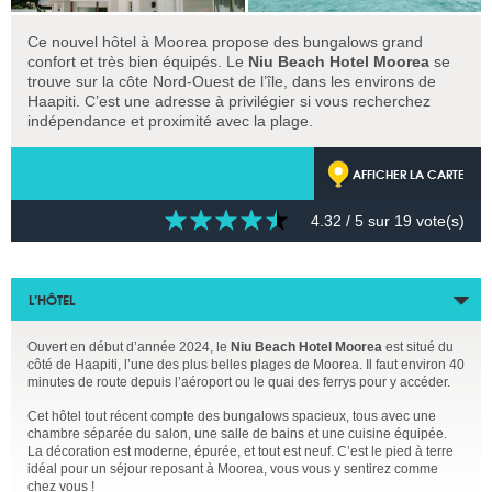
Ce nouvel hôtel à Moorea propose des bungalows grand
confort et très bien équipés. Le
Niu Beach Hotel Moorea
se
trouve sur la côte Nord-Ouest de l’île, dans les environs de
Haapiti. C’est une adresse à privilégier si vous recherchez
indépendance et proximité avec la plage.
AFFICHER LA CARTE
4.32
/ 5 sur
19
vote(s)
L’HÔTEL
Ouvert en début d’année 2024, le
Niu Beach Hotel Moorea
est situé du
côté de Haapiti, l’une des plus belles plages de Moorea. Il faut environ 40
minutes de route depuis l’aéroport ou le quai des ferrys pour y accéder.
Cet hôtel tout récent compte des bungalows spacieux, tous avec une
chambre séparée du salon, une salle de bains et une cuisine équipée.
La décoration est moderne, épurée, et tout est neuf. C’est le pied à terre
idéal pour un séjour reposant à Moorea, vous vous y sentirez comme
chez vous !