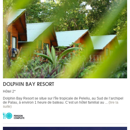
DOLPHIN BAY RESORT
Hôtel 2*
Dolphin Bay Resort se situe sur l'île tropicale de Peleliu, au Sud de l’archipel
de Palau, à environ 1 heure de bateau. C’est un hôtel familial au ...
(lire la
suite)