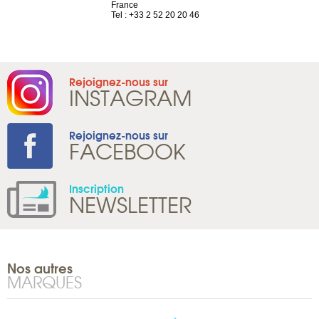
France
Tel : +41 22 
1 965 65 00
Tel : +33 2 52 20 20 46
Rejoignez-nous sur
INSTAGRAM
Rejoignez-nous sur
FACEBOOK
Inscription
NEWSLETTER
Nos autres
MARQUES