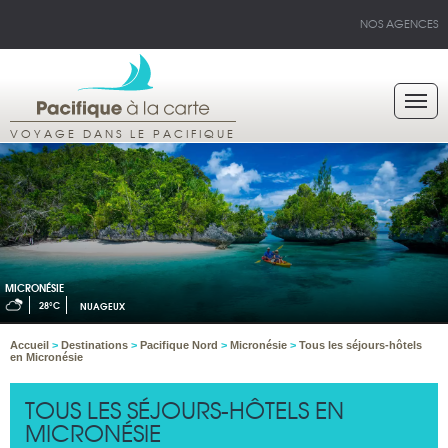
NOS AGENCES
VOYAGE DANS LE PACIFIQUE
MICRONÉSIE
28°C
NUAGEUX
Accueil
>
Destinations
>
Pacifique Nord
>
Micronésie
>
Tous les séjours-hôtels
en Micronésie
TOUS LES SÉJOURS-HÔTELS EN
MICRONÉSIE