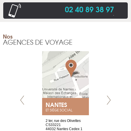
02 40 89 38 97
.
Nos
AGENCES DE VOYAGE
NEUVE
NANTES
GENÈV
ET SIÈGE SOCIAL
a-shop
2 ter, rue des Olivettes
rue de Montc
el, 106
CS33221
1207 Genèv
neuve
44032 Nantes Cedex 1
Suisse