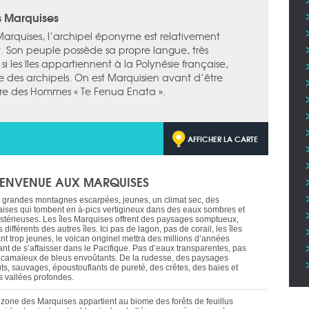
s Marquises
arquises, l’archipel éponyme est relativement
 Son peuple possède sa propre langue, très
si les îles appartiennent à la Polynésie française,
este des archipels. On est Marquisien avant d’être
erre des Hommes « Te Fenua Enata ».
AFFICHER LA CARTE
IENVENUE AUX MARQUISES
 grandes montagnes escarpées, jeunes, un climat sec, des
laises qui tombent en à-pics vertigineux dans des eaux sombres et
stérieuses. Les îles Marquises offrent des paysages somptueux,
s différents des autres îles. Ici pas de lagon, pas de corail, les îles
nt trop jeunes, le volcan originel mettra des millions d’années
ant de s’affaisser dans le Pacifique. Pas d’eaux transparentes, pas
 camaïeux de bleus envoûtants. De la rudesse, des paysages
uts, sauvages, époustouflants de pureté, des crêtes, des baies et
s vallées profondes.
 zone des Marquises appartient au biome des forêts de feuillus