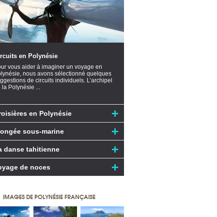
rcuits en Polynésie
ur vous aider à imaginer un voyage en
lynésie, nous avons sélectionné quelques
ggestions de circuits individuels. L’archipel
 la Polynésie ...
roisières en Polynésie
longée sous-marine
a danse tahitienne
oyage de noces
IMAGES DE POLYNÉSIE FRANÇAISE