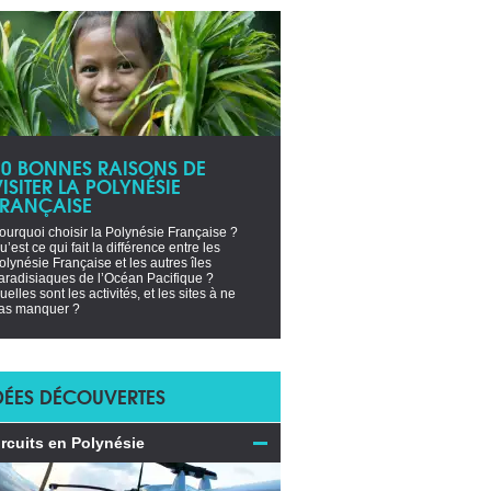
10 BONNES RAISONS DE
ISITER LA POLYNÉSIE
FRANÇAISE
ourquoi choisir la Polynésie Française ?
u’est ce qui fait la différence entre les
olynésie Française et les autres îles
aradisiaques de l’Océan Pacifique ?
uelles sont les activités, et les sites à ne
as manquer ?
DÉES DÉCOUVERTES
ircuits en Polynésie