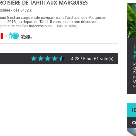
ROISIÈRE DE TAHITI AUX MARQUISES
oisière - dès 3432 €
anui 5 est un cargo mixte navigant dans l’archipel des Marquises
puis 2016, au départ de Tahiti. Il vous assure une découverte
ginale de ces îles inaccessibles, ...
(lire la suite)
V
4.28
/ 5 sur
61
vote(s)
P
Q
P
p
Q
p
I
C