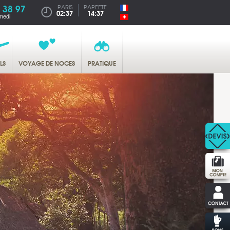
 38 97
PARIS
PAPEETE
02:37
14:37
medi
LS
VOYAGE DE NOCES
PRATIQUE