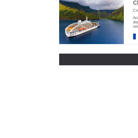
C
Cr
Ar
de
ori