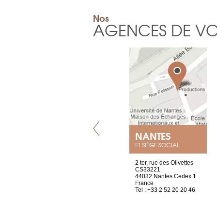
Nos
AGENCES DE V
VILLENEUVE
NANTES
ET SIÈGE SOCIAL
Chez Scuba-shop
2 ter, rue des Olivettes
Route d’Arvel, 106
CS33221
1844 Villeneuve
44032 Nantes Cedex 1
Suisse
France
Tel : +41 21 965 65 00
Tel : +33 2 52 20 20 46