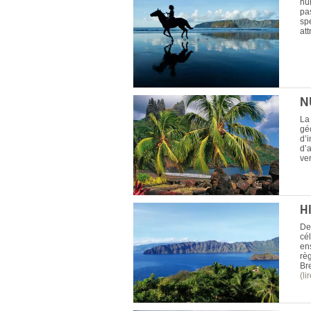
hu
pas
spé
att
N
La
gé
d’
d’
ve
H
De
cél
en
rè
Bre
(li