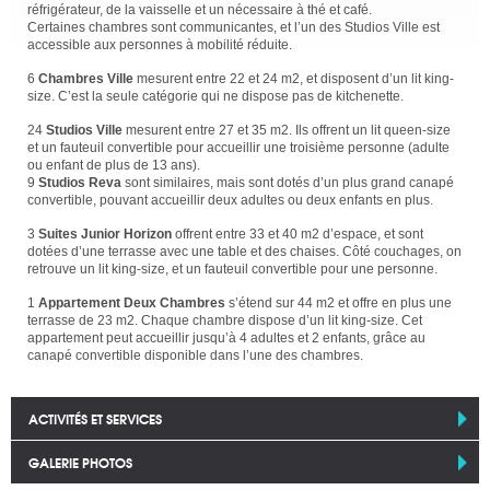
réfrigérateur, de la vaisselle et un nécessaire à thé et café.
Certaines chambres sont communicantes, et l’un des Studios Ville est
accessible aux personnes à mobilité réduite.
6
Chambres Ville
mesurent entre 22 et 24 m2, et disposent d’un lit king-
size. C’est la seule catégorie qui ne dispose pas de kitchenette.
24
Studios Ville
mesurent entre 27 et 35 m2. Ils offrent un lit queen-size
et un fauteuil convertible pour accueillir une troisième personne (adulte
ou enfant de plus de 13 ans).
9
Studios Reva
sont similaires, mais sont dotés d’un plus grand canapé
convertible, pouvant accueillir deux adultes ou deux enfants en plus.
3
Suites Junior Horizon
offrent entre 33 et 40 m2 d’espace, et sont
dotées d’une terrasse avec une table et des chaises. Côté couchages, on
retrouve un lit king-size, et un fauteuil convertible pour une personne.
1
Appartement Deux Chambres
s’étend sur 44 m2 et offre en plus une
terrasse de 23 m2. Chaque chambre dispose d’un lit king-size. Cet
appartement peut accueillir jusqu’à 4 adultes et 2 enfants, grâce au
canapé convertible disponible dans l’une des chambres.
ACTIVITÉS ET SERVICES
GALERIE PHOTOS