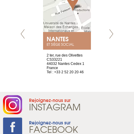
NEUVE
NANTES
GENÈV
ET SIÈGE SOCIAL
a-shop
2 ter, rue des Olivettes
rue de Montc
el, 106
CS33221
1207 Genèv
neuve
44032 Nantes Cedex 1
Suisse
France
Tel : +41 22 
1 965 65 00
Tel : +33 2 52 20 20 46
Rejoignez-nous sur
INSTAGRAM
Rejoignez-nous sur
FACEBOOK