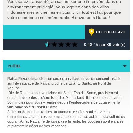
Vous serez transporté, au calme, sur une île privée, dans un
environnement privilégié. Vous logerez dans des villas
indonésiennes anciennes en bois… Ici, tout est fait pour que
votre expérience soit mémorable. Bienvenue à Ratua !
AFFICHER LA CARTE
0.48
/ 5 sur
89
vote(s)
L’HÔTEL
Ratua Private Island
est un cocon, un village privé, un concept installé
sur l’île sauvage de Ratua, proche de Espiritu Santo, au Nord du
Vanuatu.
L’île de Ratua se trouve nichée au Sud d’Espiritu Santo, précisément
entre les deux îles de Aore Island et Malo Island. Il faut compter environ
30 minutes pour vous y rendre depuis l’embarcadère de Luganville, la
ville principale d’Espiritu Santo.
À l’instar de nombreux sites au Vanuatu, ces îles sont couvertes
d’immenses cocoteraies, témoignages d’un passé actif dans la culture du
coprah. Ainsi, Ratua ne déroge pas à la règle, les cocotiers sont élancés
et plantent le décor de vos vacances.