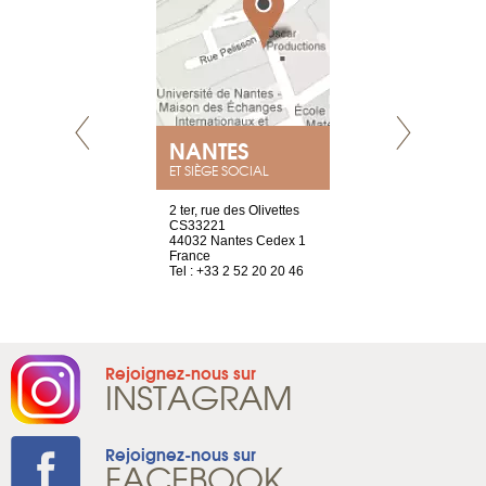
NEUVE
NANTES
GENÈV
ET SIÈGE SOCIAL
a-shop
2 ter, rue des Olivettes
rue de Montc
el, 106
CS33221
1207 Genèv
neuve
44032 Nantes Cedex 1
Suisse
France
Tel : +41 22 
1 965 65 00
Tel : +33 2 52 20 20 46
Rejoignez-nous sur
INSTAGRAM
Rejoignez-nous sur
FACEBOOK