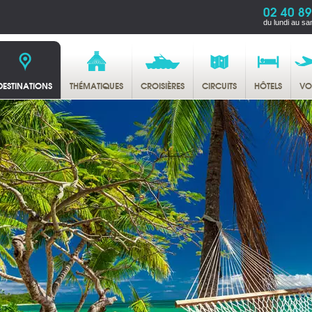
02 40 89
du lundi au sa
DESTINATIONS
THÉMATIQUES
CROISIÈRES
CIRCUITS
HÔTELS
VO