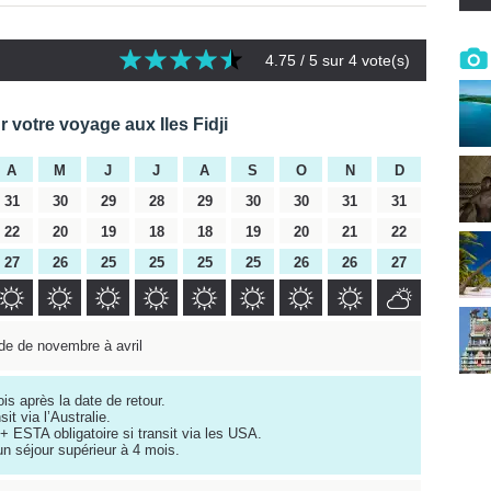
4.75
/ 5 sur
4
vote(s)
r votre voyage aux Iles Fidji
A
M
J
J
A
S
O
N
D
31
30
29
28
29
30
30
31
31
22
20
19
18
18
19
20
21
22
27
26
25
25
25
25
26
26
27
de de novembre à avril
is après la date de retour.
sit via l’Australie.
+ ESTA obligatoire si transit via les USA.
un séjour supérieur à 4 mois.