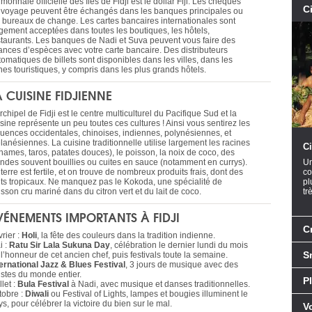
monnaie officielle des îles de Fidji est le dollar Fiji. Les chèques
C
 voyage peuvent être échangés dans les banques principales ou
s bureaux de change. Les cartes bancaires internationales sont
rgement acceptées dans toutes les boutiques, les hôtels,
staurants. Les banques de Nadi et Suva peuvent vous faire des
ances d’espèces avec votre carte bancaire. Des distributeurs
omatiques de billets sont disponibles dans les villes, dans les
nes touristiques, y compris dans les plus grands hôtels.
A CUISINE FIDJIENNE
rchipel de Fidji est le centre multiculturel du Pacifique Sud et la
sine représente un peu toutes ces cultures ! Ainsi vous sentirez les
fluences occidentales, chinoises, indiennes, polynésiennes, et
lanésiennes. La cuisine traditionnelle utilise largement les racines
Ci
gnames, taros, patates douces), le poisson, la noix de coco, des
andes souvent bouillies ou cuites en sauce (notamment en currys).
Un
terre est fertile, et on trouve de nombreux produits frais, dont des
co
uits tropicaux. Ne manquez pas le Kokoda, une spécialité de
pl
sson cru mariné dans du citron vert et du lait de coco.
tr
VÉNEMENTS IMPORTANTS À FIDJI
Cr
rier :
Holi
, la fête des couleurs dans la tradition indienne.
i :
Ratu Sir Lala Sukuna Day
, célébration le dernier lundi du mois
S
l’honneur de cet ancien chef, puis festivals toute la semaine.
ternational Jazz & Blues Festival
, 3 jours de musique avec des
istes du monde entier.
P
llet :
Bula Festival
à Nadi, avec musique et danses traditionnelles.
tobre :
Diwali
ou Festival of Lights, lampes et bougies illuminent le
s, pour célébrer la victoire du bien sur le mal.
V