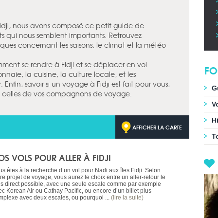
idji, nous avons composé ce petit guide de
s qui nous semblent importants. Retrouvez
tiques concernant les saisons, le climat et la météo
ment se rendre à Fidji et se déplacer en vol
FO
onnaie, la cuisine, la culture locale, et les
fin, savoir si un voyage à Fidji est fait pour vous,
G
de celles de vos compagnons de voyage.
Vo
Hi
AFFICHER LA CARTE
T
OS VOLS POUR ALLER À FIDJI
s êtes à la recherche d’un vol pour Nadi aux îles Fidji. Selon
re projet de voyage, vous aurez le choix entre un aller-retour le
us direct possible, avec une seule escale comme par exemple
ec Korean Air ou Cathay Pacific, ou encore d’un billet plus
mplexe avec deux escales, ou pourquoi ...
(lire la suite)