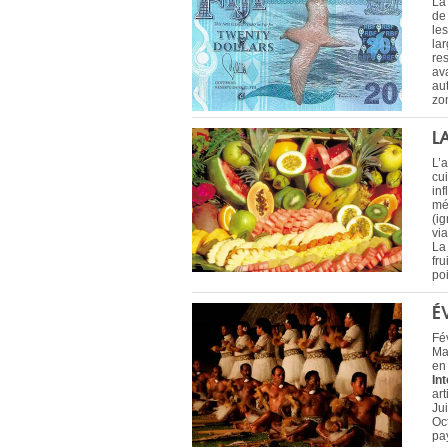
La 
de
le
la
re
av
aut
zo
L
L’a
cui
in
mé
(i
vi
La 
fr
poi
É
Fév
Ma
en 
In
art
Jui
Oc
pay