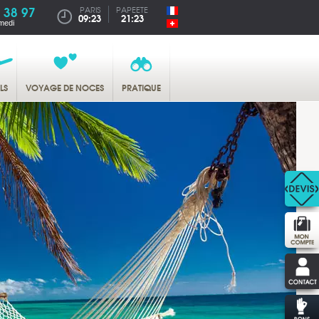
 38 97
PARIS
PAPEETE
09:23
21:23
medi
LS
VOYAGE DE NOCES
PRATIQUE