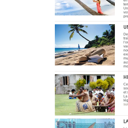
en 
te
Une
vo
pr
U
De
tra
l’
va
no
ex
mul
au
mo
H
Ce
so
et 
La 
lég
sui
L