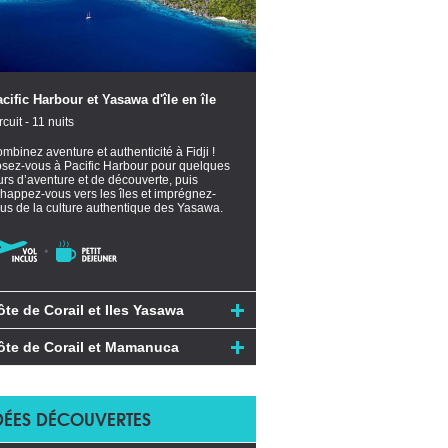
cific Harbour et Yasawa d'île en île
rcuit - 11 nuits
mbinez aventure et authenticité à Fidji !
sez-vous à Pacific Harbour pour quelques
urs d’aventure et de découverte, puis
happez-vous vers les îles et imprégnez-
us de la culture authentique des Yasawa.
ôte de Corail et Iles Yasawa
ôte de Corail et Mamanuca
DÉES DÉCOUVERTES