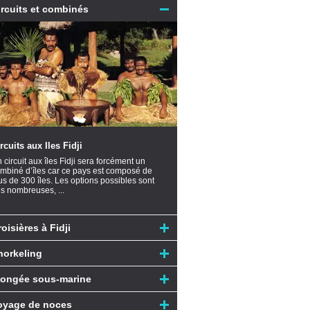
ircuits et combinés
rcuits aux Iles Fidji
 circuit aux îles Fidji sera forcément un
mbiné d’îles car ce pays est composé de
us de 300 îles. Les options possibles sont
ès nombreuses, ...
oisières à Fidji
norkeling
longée sous-marine
oyage de noces