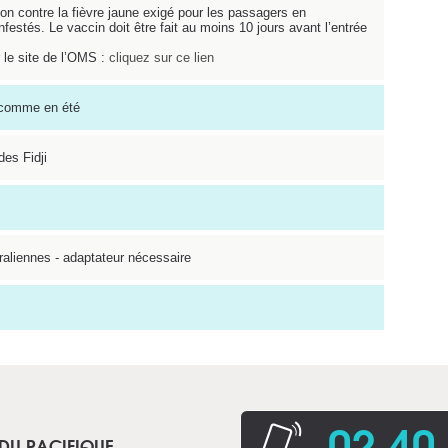
ion contre la fièvre jaune exigé pour les passagers en
festés. Le vaccin doit être fait au moins 10 jours avant l’entrée
r le site de l’OMS :
cliquez sur ce lien
 comme en été
des Fidji
traliennes - adaptateur nécessaire
02 40
 DU PACIFIQUE