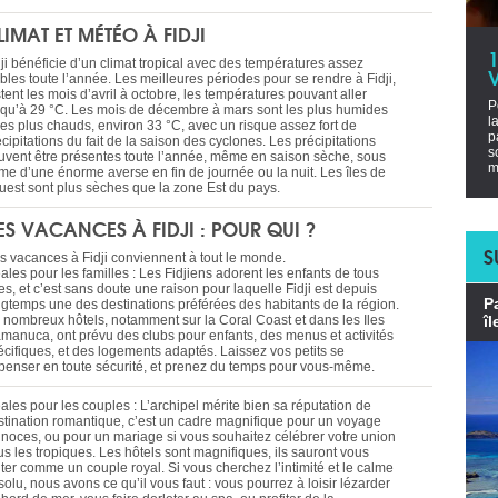
LIMAT ET MÉTÉO À FIDJI
dji bénéficie d’un climat tropical avec des températures assez
V
bles toute l’année. Les meilleures périodes pour se rendre à Fidji,
tent les mois d’avril à octobre, les températures pouvant aller
P
squ’à 29 °C. Les mois de décembre à mars sont les plus humides
l
 les plus chauds, environ 33 °C, avec un risque assez fort de
p
cipitations du fait de la saison des cyclones. Les précipitations
s
uvent être présentes toute l’année, même en saison sèche, sous
m
rme d’une énorme averse en fin de journée ou la nuit. Les îles de
Ouest sont plus sèches que la zone Est du pays.
ES VACANCES À FIDJI : POUR QUI ?
S
s vacances à Fidji conviennent à tout le monde.
ales pour les familles : Les Fidjiens adorent les enfants de tous
s, et c’est sans doute une raison pour laquelle Fidji est depuis
P
ngtemps une des destinations préférées des habitants de la région.
 nombreux hôtels, notamment sur la Coral Coast et dans les Iles
îl
manuca, ont prévu des clubs pour enfants, des menus et activités
écifiques, et des logements adaptés. Laissez vos petits se
penser en toute sécurité, et prenez du temps pour vous-même.
ales pour les couples : L’archipel mérite bien sa réputation de
stination romantique, c’est un cadre magnifique pour un voyage
 noces, ou pour un mariage si vous souhaitez célébrer votre union
us les tropiques. Les hôtels sont magnifiques, ils sauront vous
iter comme un couple royal. Si vous cherchez l’intimité et le calme
olu, nous avons ce qu’il vous faut : vous pourrez à loisir lézarder