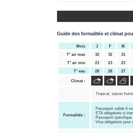
Guide des formalités et climat pou
Mois
J
F
M
T° air max
32
32
31
T° air min
23
23
23
T° eau
28
28
27
Climat :
Tropical, saison humi
Passeport valide 6 mo
ETA obligatoire si tran
Formalités :
Passeport spécifique 
Visa obligatoire pour 