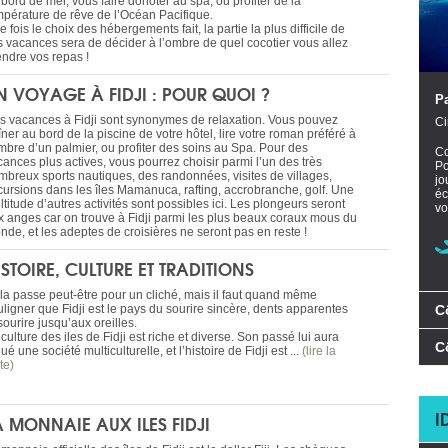
bord de mer, vous faire dorloter au spa, ou profiter de la
mpérature de rêve de l’Océan Pacifique.
 fois le choix des hébergements fait, la partie la plus difficile de
s vacances sera de décider à l’ombre de quel cocotier vous allez
endre vos repas !
N VOYAGE À FIDJI : POUR QUOI ?
Pa
s vacances à Fidji sont synonymes de relaxation. Vous pouvez
Ci
îner au bord de la piscine de votre hôtel, lire votre roman préféré à
ombre d’un palmier, ou profiter des soins au Spa. Pour des
Co
cances plus actives, vous pourrez choisir parmi l’un des très
Po
mbreux sports nautiques, des randonnées, visites de villages,
jo
cursions dans les îles Mamanuca, rafting, accrobranche, golf. Une
éc
titude d’autres activités sont possibles ici. Les plongeurs seront
vo
x anges car on trouve à Fidji parmi les plus beaux coraux mous du
nde, et les adeptes de croisières ne seront pas en reste !
ISTOIRE, CULTURE ET TRADITIONS
la passe peut-être pour un cliché, mais il faut quand même
uligner que Fidji est le pays du sourire sincère, dents apparentes
C
sourire jusqu’aux oreilles.
culture des iles de Fidji est riche et diverse. Son passé lui aura
C
ué une société multiculturelle, et l’histoire de Fidji est ...
(lire la
te)
I
A MONNAIE AUX ILES FIDJI