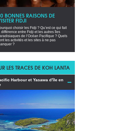
10 BONNES RAISONS DE
ISITER FIDJI
ourquoi choisir les Fidji ? Qu’est ce qui fait
a différence entre Fidji et les autres îles
aradisiaques de l’Océan Pacifique ? Quels
ont les activités et les sites à ne pas
anquer ?
UR LES TRACES DE KOH LANTA
acific Harbour et Yasawa d'île en
e