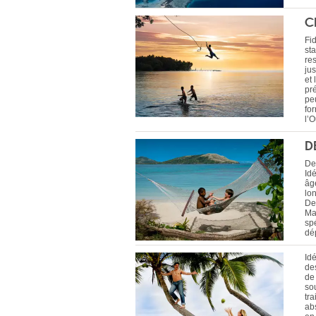
C
Fi
sta
res
ju
et
pré
pe
fo
l’
D
De
Idé
âge
lo
De
Ma
sp
dé
Idé
de
de
so
tra
abs