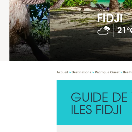
FIDJI
21°C
NUAGEUX
Accueil
>
Destinations
>
Pacifique Ouest
>
Iles F
GUIDE DE
ILES FIDJI