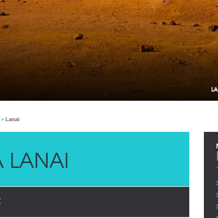
LA
i
>
Lanai
 LANAI
X