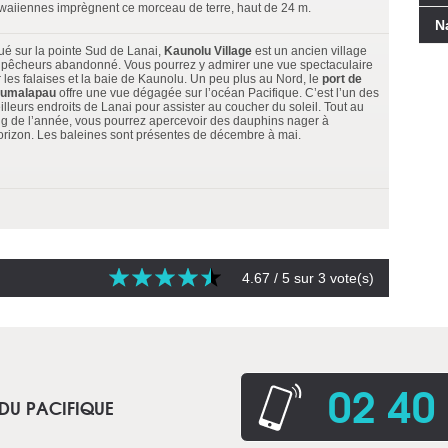
waiiennes imprègnent ce morceau de terre, haut de 24 m.
N
tué sur la pointe Sud de Lanai,
Kaunolu Village
est un ancien village
 pêcheurs abandonné. Vous pourrez y admirer une vue spectaculaire
r les falaises et la baie de Kaunolu. Un peu plus au Nord, le
port de
umalapau
offre une vue dégagée sur l’océan Pacifique. C’est l’un des
illeurs endroits de Lanai pour assister au coucher du soleil. Tout au
ng de l’année, vous pourrez apercevoir des dauphins nager à
horizon. Les baleines sont présentes de décembre à mai.
4.67
/ 5 sur
3
vote(s)
02 40
 DU PACIFIQUE