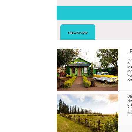
DÉCOUVRIR
L
La 
de 
le
loc
ac
Res
Un
No
of
Pa
pl