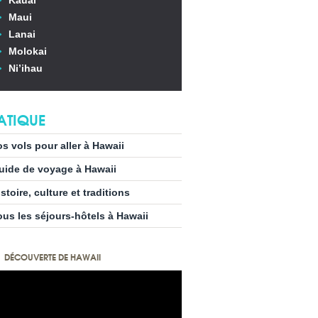
Kauai
Maui
Lanai
Molokai
Ni’ihau
ATIQUE
os vols pour aller à Hawaii
uide de voyage à Hawaii
stoire, culture et traditions
ous les séjours-hôtels à Hawaii
DÉCOUVERTE DE HAWAII