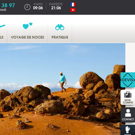
 38 97
PARIS
PAPEETE
09:06
21:06
medi
LS
VOYAGE DE NOCES
PRATIQUE