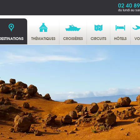
02 40 89
du lundi au sa
DESTINATIONS
THÉMATIQUES
CROISIÈRES
CIRCUITS
HÔTELS
VO