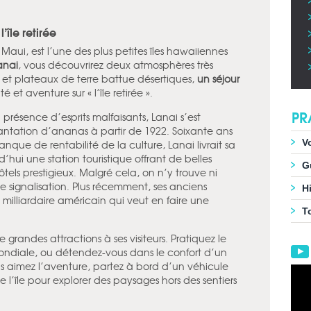
’île retirée
Maui, est l’une des plus petites îles hawaiiennes
anai
, vous découvrirez deux atmosphères très
ls et plateaux de terre battue désertiques,
un séjour
 et aventure sur « l’île retirée ».
PR
a présence d’esprits malfaisants, Lanai s’est
ntation d’ananas à partir de 1922. Soixante ans
V
nque de rentabilité de la culture, Lanai livrait sa
rd’hui une station touristique offrant de belles
G
tels prestigieux. Malgré cela, on n’y trouve ni
 signalisation. Plus récemment, ses anciens
Hi
n milliardaire américain qui veut en faire une
T
e grandes attractions à ses visiteurs. Pratiquez le
 mondiale, ou détendez-vous dans le confort d’un
us aimez l’aventure, partez à bord d’un véhicule
e l’île pour explorer des paysages hors des sentiers