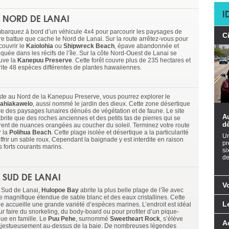
I
E NORD DE LANAI
barquez à bord d’un véhicule 4x4 pour parcourir les paysages de
C
rre battue que cache le Nord de Lanai. Sur la route arrêtez-vous pour
couvrir le
Kaiolohia
ou
Shipwreck Beach
, épave abandonnée et
quée dans les récifs de l’île. Sur la côte Nord-Ouest de Lanai se
ouve la
Kanepuu Preserve
. Cette forêt couvre plus de 235 hectares et
rite 48 espèces différentes de plantes hawaiiennes.
ste au Nord de la Kanepuu Preserve, vous pourrez explorer le
ahiakawelo
, aussi nommé le jardin des dieux. Cette zone désertique
fre des paysages lunaires dénués de végétation et de faune. Le site
Au
abrite que des roches anciennes et des petits tas de pierres qui se
dé
rent de nuances orangées au coucher du soleil. Terminez votre route
r la
Polihua Beach
. Cette plage isolée et désertique a la particularité
Un
ffrir un sable roux. Cependant la baignade y est interdite en raison
pr
s forts courants marins.
si
de
E SUD DE LANAI
V
 Sud de Lanai,
Hulopoe Bay
abrite la plus belle plage de l’île avec
e magnifique étendue de sable blanc et des eaux cristallines. Cette
L
ie accueille une grande variété d’espèces marines. L’endroit est idéal
ur faire du snorkeling, du body-board ou pour profiter d’un pique-
que en famille. Le
Puu Pehe
, surnommé
Sweetheart Rock
, s’élève
A
jestueusement au-dessus de la baie. De nombreuses légendes