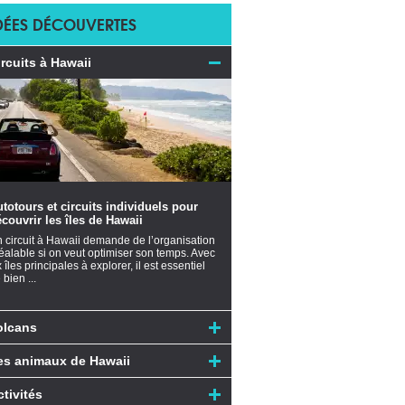
DÉES DÉCOUVERTES
ircuits à Hawaii
totours et circuits individuels pour
couvrir les îles de Hawaii
 circuit à Hawaii demande de l’organisation
éalable si on veut optimiser son temps. Avec
x îles principales à explorer, il est essentiel
 bien ...
olcans
es animaux de Hawaii
ctivités