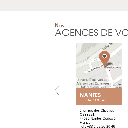
Nos
AGENCES DE V
VILLENEUVE
NANTES
ET SIÈGE SOCIAL
Chez Scuba-shop
2 ter, rue des Olivettes
Route d’Arvel, 106
CS33221
1844 Villeneuve
44032 Nantes Cedex 1
Suisse
France
Tel : +41 21 965 65 00
Tel : +33 2 52 20 20 46