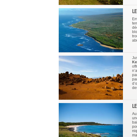
L
Em
te
dé
blo
tr
ab
Ju
Ke
of
n’
pa
pa
d’o
de
L
Au
un
ba
po
ni
ma