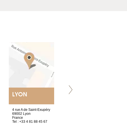
LYON
VILLENEUVE
4 rue A de Saint-Exupéry
Chez Scuba-shop
69002 Lyon
Route d’Arvel, 106
France
1844 Villeneuve
Tel : +33 4 81 88 45 67
Suisse
Tel : +41 21 965 65 00