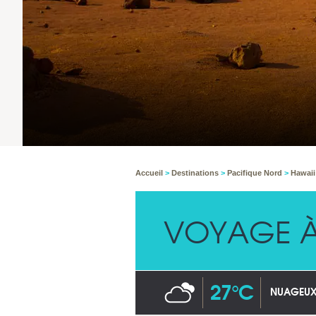
Accueil
>
Destinations
>
Pacifique Nord
>
Hawai
VOYAGE À
27°C
NUAGEU