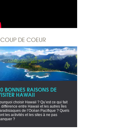
COUP DE COEUR
10 BONNES RAISONS DE
ISITER HAWAII
ourquoi choisir Hawaii ? Qu’est ce qui fait
a différence entre Hawaii et les autres îles
aradisiaques de l’Océan Pacifique ? Quels
ont les activités et les sites à ne pas
anquer ?