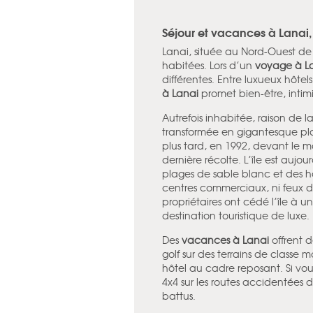
Séjour et vacances à Lanai, l
Lanai, située au Nord-Ouest de 
habitées. Lors d’un
voyage à L
différentes. Entre luxueux hôte
à Lanai
promet bien-être, intimité
Autrefois inhabitée, raison de l
transformée en gigantesque pla
plus tard, en 1992, devant le ma
dernière récolte. L’île est aujou
plages de sable blanc et des hô
centres commerciaux, ni feux de
propriétaires ont cédé l’île à u
destination touristique de luxe.
Des
vacances à Lanai
offrent d
golf sur des terrains de classe
hôtel au cadre reposant. Si vo
4x4 sur les routes accidentées d
battus.