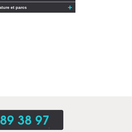
ature et parcs
 89 38 97
.