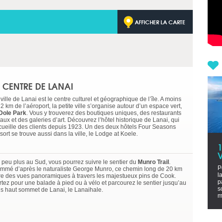
AFFICHER LA CARTE
E CENTRE DE LANAI
ville de Lanai est le centre culturel et géographique de l’île. A moins
2 km de l’aéroport, la petite ville s’organise autour d’un espace vert,
Dole Park
. Vous y trouverez des boutiques uniques, des restaurants
aux et des galeries d’art. Découvrez l’hôtel historique de Lanai, qui
cueille des clients depuis 1923. Un des deux hôtels Four Seasons
ort se trouve aussi dans la ville, le Lodge at Koele.
V
 peu plus au Sud, vous pourrez suivre le sentier du
Munro Trail
.
P
mmé d’après le naturaliste George Munro, ce chemin long de 20 km
l
fre des vues panoramiques à travers les majestueux pins de Cook.
p
rtez pour une balade à pied ou à vélo et parcourez le sentier jusqu’au
s
us haut sommet de Lanai, le Lanaihale.
m