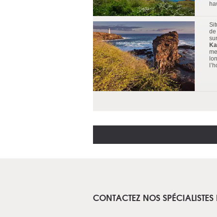
ha
Si
de
su
Ka
me
lo
l’
CONTACTEZ NOS SPÉCIALISTES