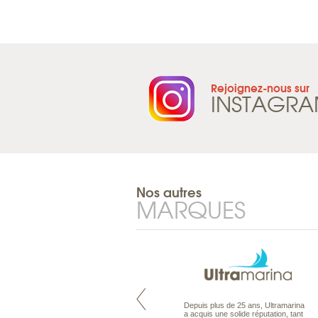
Rejoignez-nous sur
INSTAGR
Nos autres
MARQUES
Maldives à la Carte propose tous
Depuis plus de 25 ans, Ultramarina
les types de voyages aux Maldives,
a acquis une solide réputation, tant