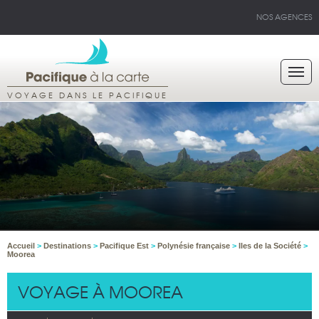
NOS AGENCES
VOYAGE DANS LE PACIFIQUE
Accueil
>
Destinations
>
Pacifique Est
>
Polynésie française
>
Iles de la Société
>
Moorea
VOYAGE À MOOREA