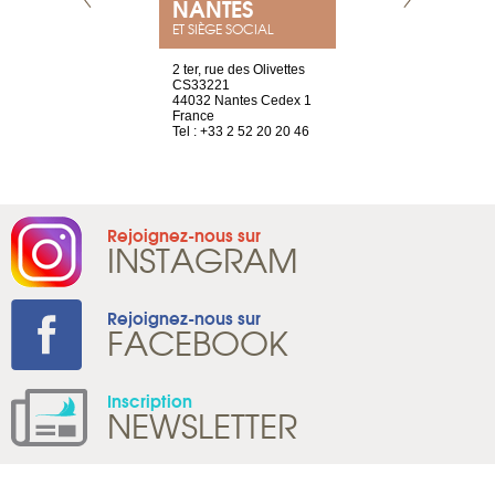
NANTES
GENÈV
ET SIÈGE SOCIAL
2 ter, rue des Olivettes
rue de Montc
CS33221
1207 Genèv
44032 Nantes Cedex 1
Suisse
France
Tel : +41 22 
Tel : +33 2 52 20 20 46
Rejoignez-nous sur
INSTAGRAM
Rejoignez-nous sur
FACEBOOK
Inscription
NEWSLETTER