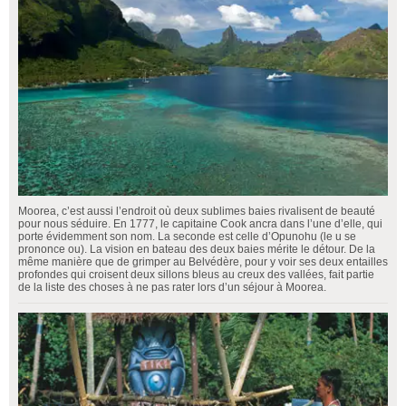
Moorea, c’est aussi l’endroit où deux sublimes baies rivalisent de beauté
pour nous séduire. En 1777, le capitaine Cook ancra dans l’une d’elle, qui
porte évidemment son nom. La seconde est celle d’Opunohu (le u se
prononce ou). La vision en bateau des deux baies mérite le détour. De la
même manière que de grimper au Belvédère, pour y voir ses deux entailles
profondes qui croisent deux sillons bleus au creux des vallées, fait partie
de la liste des choses à ne pas rater lors d’un séjour à Moorea.