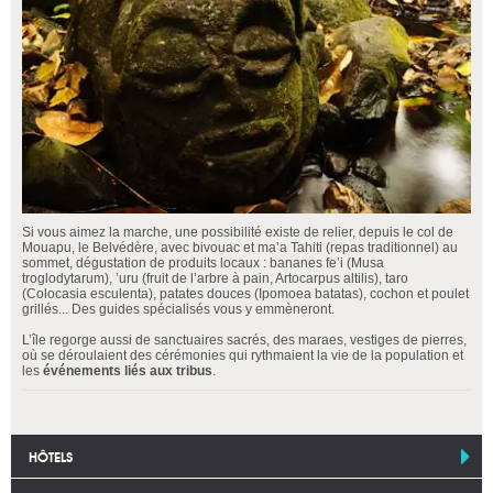
Si vous aimez la marche, une possibilité existe de relier, depuis le col de
Mouapu, le Belvédère, avec bivouac et ma’a Tahiti (repas traditionnel) au
sommet, dégustation de produits locaux : bananes fe’i (Musa
troglodytarum), ’uru (fruit de l’arbre à pain, Artocarpus altilis), taro
(Colocasia esculenta), patates douces (Ipomoea batatas), cochon et poulet
grillés... Des guides spécialisés vous y emmèneront.
L’île regorge aussi de sanctuaires sacrés, des maraes, vestiges de pierres,
où se déroulaient des cérémonies qui rythmaient la vie de la population et
les
événements liés aux tribus
.
HÔTELS