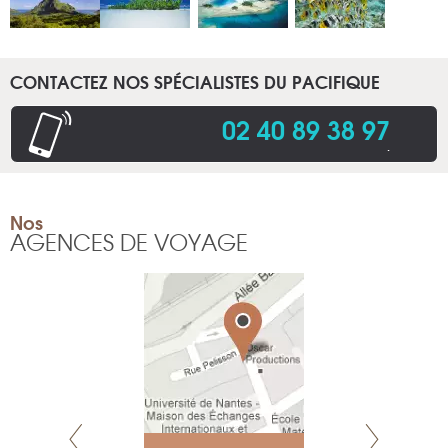
CONTACTEZ NOS SPÉCIALISTES DU PACIFIQUE
02 40 89 38 97
.
Nos
AGENCES DE VOYAGE
NEUVE
a-shop
el, 106
neuve
1 965 65 00