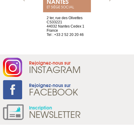
NEUVE
NANTES
GENÈV
ET SIÈGE SOCIAL
a-shop
2 ter, rue des Olivettes
rue de Montc
el, 106
CS33221
1207 Genèv
neuve
44032 Nantes Cedex 1
Suisse
France
Tel : +41 22 
1 965 65 00
Tel : +33 2 52 20 20 46
Rejoignez-nous sur
INSTAGRAM
Rejoignez-nous sur
FACEBOOK
Inscription
NEWSLETTER