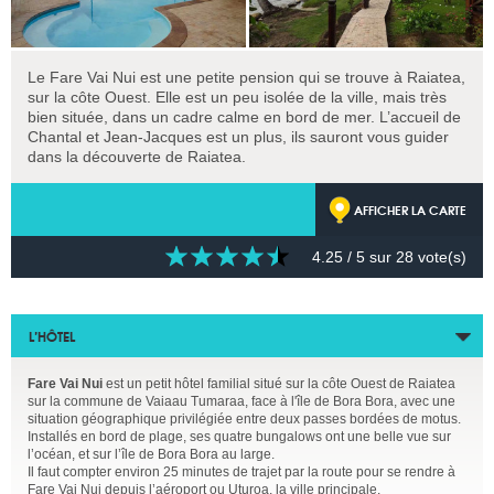
Le Fare Vai Nui est une petite pension qui se trouve à Raiatea,
sur la côte Ouest. Elle est un peu isolée de la ville, mais très
bien située, dans un cadre calme en bord de mer. L’accueil de
Chantal et Jean-Jacques est un plus, ils sauront vous guider
dans la découverte de Raiatea.
AFFICHER LA CARTE
4.25
/ 5 sur
28
vote(s)
L’HÔTEL
Fare Vai Nui
est un petit hôtel familial situé sur la côte Ouest de Raiatea
sur la commune de Vaiaau Tumaraa, face à l'île de Bora Bora, avec une
situation géographique privilégiée entre deux passes bordées de motus.
Installés en bord de plage, ses quatre bungalows ont une belle vue sur
l’océan, et sur l’île de Bora Bora au large.
Il faut compter environ 25 minutes de trajet par la route pour se rendre à
Fare Vai Nui depuis l’aéroport ou Uturoa, la ville principale.