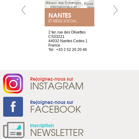
NEUVE
NANTES
GENÈV
ET SIÈGE SOCIAL
a-shop
2 ter, rue des Olivettes
rue de Montc
el, 106
CS33221
1207 Genèv
neuve
44032 Nantes Cedex 1
Suisse
France
Tel : +41 22 
1 965 65 00
Tel : +33 2 52 20 20 46
Rejoignez-nous sur
INSTAGRAM
Rejoignez-nous sur
FACEBOOK
Inscription
NEWSLETTER