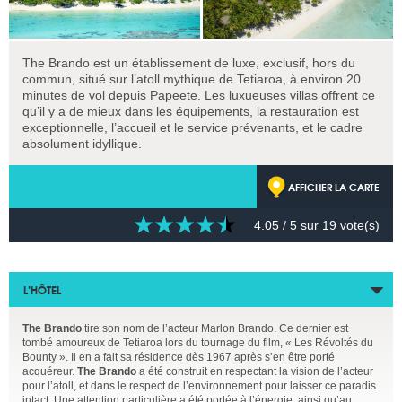
The Brando est un établissement de luxe, exclusif, hors du
commun, situé sur l’atoll mythique de Tetiaroa, à environ 20
minutes de vol depuis Papeete. Les luxueuses villas offrent ce
qu’il y a de mieux dans les équipements, la restauration est
exceptionnelle, l’accueil et le service prévenants, et le cadre
absolument idyllique.
AFFICHER LA CARTE
4.05
/ 5 sur
19
vote(s)
L’HÔTEL
The Brando
tire son nom de l’acteur Marlon Brando. Ce dernier est
tombé amoureux de Tetiaroa lors du tournage du film, « Les Révoltés du
Bounty ». Il en a fait sa résidence dès 1967 après s’en être porté
acquéreur.
The Brando
a été construit en respectant la vision de l’acteur
pour l’atoll, et dans le respect de l’environnement pour laisser ce paradis
intact. Une attention particulière a été portée à l’énergie, ainsi qu’au