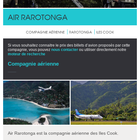
AIR RAROTONGA
COMPAGNIE AÉRIENNE
RAROTONGA
ILES COOK
Si vous souhaitez connaitre le prix des billets d’avion proposés par cette
compagnie, vous pouvez
nous contacter
ou utiliser directement notre
moteur de recherche
Compagnie aérienne
Air Rarotonga est la compagnie aérienne des Iles Cook.