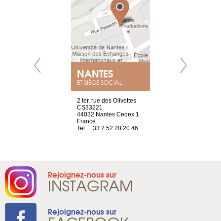
NEUVE
NANTES
GENÈV
ET SIÈGE SOCIAL
a-shop
2 ter, rue des Olivettes
rue de Montc
el, 106
CS33221
1207 Genèv
neuve
44032 Nantes Cedex 1
Suisse
France
Tel : +41 22 
1 965 65 00
Tel : +33 2 52 20 20 46
Rejoignez-nous sur
INSTAGRAM
Rejoignez-nous sur