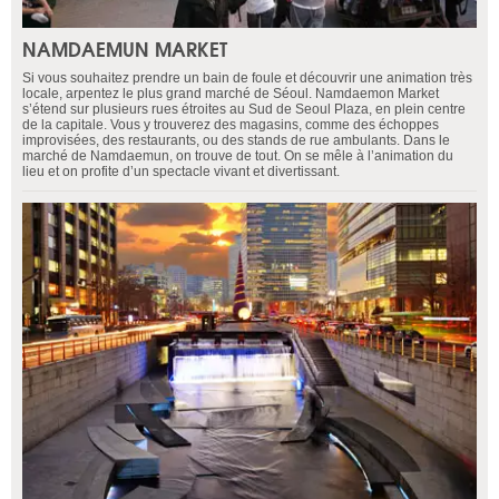
NAMDAEMUN MARKET
Si vous souhaitez prendre un bain de foule et découvrir une animation très
locale, arpentez le plus grand marché de Séoul. Namdaemon Market
s’étend sur plusieurs rues étroites au Sud de Seoul Plaza, en plein centre
de la capitale. Vous y trouverez des magasins, comme des échoppes
improvisées, des restaurants, ou des stands de rue ambulants. Dans le
marché de Namdaemun, on trouve de tout. On se mêle à l’animation du
lieu et on profite d’un spectacle vivant et divertissant.