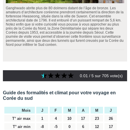
Ganghwado abrite plus de 80 dolmens datant de l’âge de bronze. Les
amateurs d’architecture coréenne prendront certainement la direction de la
forteresse Hwaseong, située dans la ville de Suwon. Cet ensemble
architectural date de 1796. Il est entouré d’un puissant rempart de 5,6 km.
Notez enfin que si votre curiosité vous pousse à vous approcher au plus
près de la Corée du Nord, la Zone Démilitarisée qui sépare les deux
Corées depuis 1953, est accessible à la journée depuis Séoul. Cette
journée de visite vous permet d’observer cette frontière sous surveillance
permanente, ainsi que deux des tunnels qui furent creusés par la Corée du
Nord pour infiltrer le Sud coréen.
0.01
/ 5 sur
705
vote(s)
Guide des formalités et climat pour votre voyage en
Corée du sud
Mois
J
F
M
A
M
J
T° air max
1
4
10
17
23
26
T° air min
-8
-5
0
6
12
17