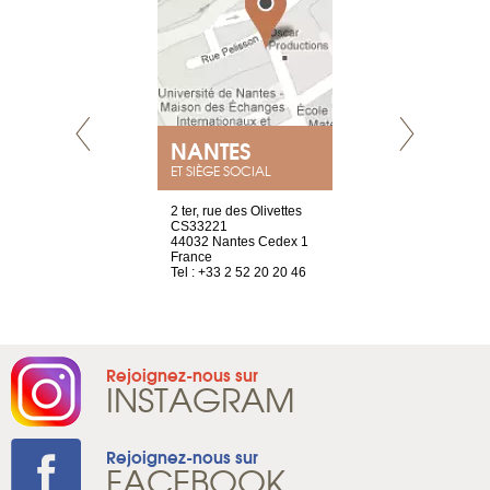
NEUVE
NANTES
GENÈV
ET SIÈGE SOCIAL
a-shop
2 ter, rue des Olivettes
rue de Montc
el, 106
CS33221
1207 Genèv
neuve
44032 Nantes Cedex 1
Suisse
France
Tel : +41 22 
1 965 65 00
Tel : +33 2 52 20 20 46
Rejoignez-nous sur
INSTAGRAM
Rejoignez-nous sur
FACEBOOK