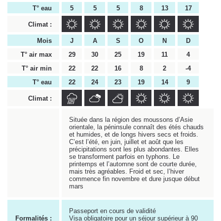
T° eau
5
5
5
8
13
17
Climat :
Mois
J
A
S
O
N
D
T° air max
29
30
25
19
11
4
T° air min
22
22
16
8
2
-4
T° eau
22
24
23
19
14
9
Climat :
Située dans la région des moussons d’Asie
orientale, la péninsule connaît des étés chauds
et humides, et de longs hivers secs et froids.
C’est l’été, en juin, juillet et août que les
précipitations sont les plus abondantes. Elles
se transforment parfois en typhons. Le
printemps et l’automne sont de courte durée,
mais très agréables. Froid et sec, l’hiver
commence fin novembre et dure jusque début
mars
Passeport en cours de validité
Formalités :
Visa obligatoire pour un séjour supérieur à 90