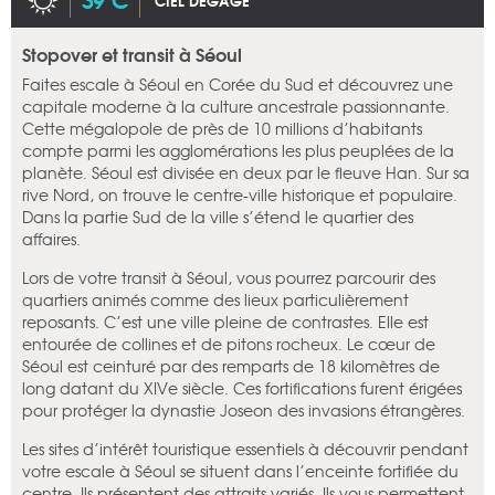
CIEL DÉGAGÉ
Stopover et transit à Séoul
Faites escale à Séoul en Corée du Sud et découvrez une
capitale moderne à la culture ancestrale passionnante.
Cette mégalopole de près de 10 millions d’habitants
compte parmi les agglomérations les plus peuplées de la
planète. Séoul est divisée en deux par le fleuve Han. Sur sa
rive Nord, on trouve le centre-ville historique et populaire.
Dans la partie Sud de la ville s’étend le quartier des
affaires.
Lors de votre transit à Séoul, vous pourrez parcourir des
quartiers animés comme des lieux particulièrement
reposants. C’est une ville pleine de contrastes. Elle est
entourée de collines et de pitons rocheux. Le cœur de
Séoul est ceinturé par des remparts de 18 kilomètres de
long datant du XIVe siècle. Ces fortifications furent érigées
pour protéger la dynastie Joseon des invasions étrangères.
Les sites d’intérêt touristique essentiels à découvrir pendant
votre escale à Séoul se situent dans l’enceinte fortifiée du
centre. Ils présentent des attraits variés. Ils vous permettent