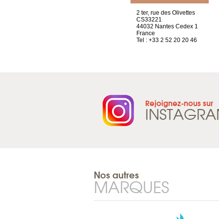
Chez Scuba-shop
2 ter, rue des Olivettes
Route d’Arvel, 106
CS33221
1844 Villeneuve
44032 Nantes Cedex 1
Suisse
France
Tel : +41 21 965 65 00
Tel : +33 2 52 20 20 46
Rejoignez-nous sur
INSTAGR
Nos autres
MARQUES