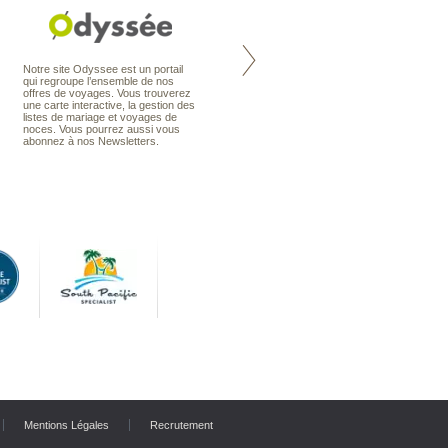
Nouvelle-Zélande à la carte
Notre site Odyssee est un portail
organise votre séjour en Nouvelle-
qui regroupe l’ensemble de nos
Zélande, en circuit, en autotour ou
offres de voyages. Vous trouverez
en voyage sur mesure. Nos
une carte interactive, la gestion des
conseillers en voyage sont des
listes de mariage et voyages de
spécialistes de ce pays qu’ils
noces. Vous pourrez aussi vous
connaissent presque comme leur
abonnez à nos Newsletters.
poche.
Mentions Légales
Recrutement