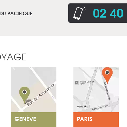
02 40
 DU PACIFIQUE
OYAGE
GENÈVE
PARIS