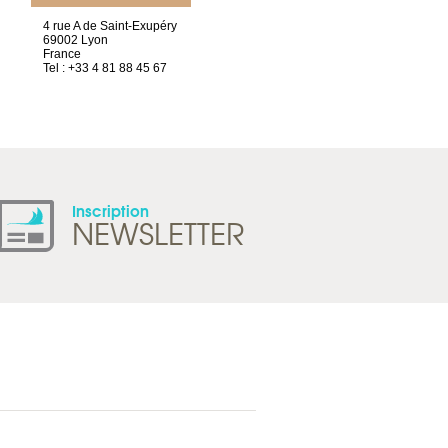
4 rue A de Saint-Exupéry
Chez Scuba-shop
69002 Lyon
Route d’Arvel, 106
France
1844 Villeneuve
Tel : +33 4 81 88 45 67
Suisse
Tel : +41 21 965 65 00
Inscription
NEWSLETTER