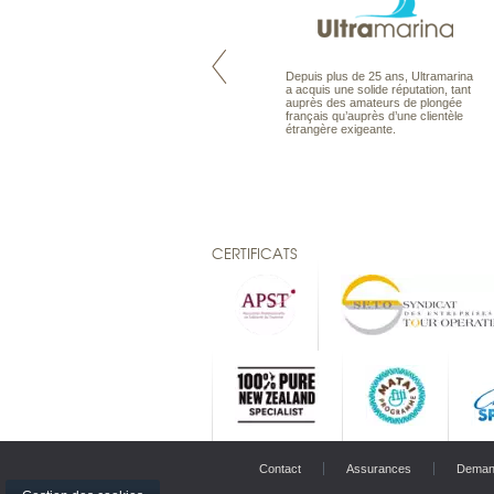
Maldives à la Carte propose tous
Depuis plus de 25 ans, Ultramarina
les types de voyages aux Maldives,
a acquis une solide réputation, tant
en séjour ou en croisière, pour des
auprès des amateurs de plongée
couples, des vacances en famille ou
français qu’auprès d’une clientèle
individuels amateurs de croisière.
étrangère exigeante.
Une sélection d’îles et hôtels, fruit
d’un travail rigoureux, pour offrir le
meilleur des Maldives.
CERTIFICATS
Contact
Assurances
Deman