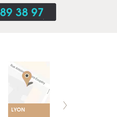
 89 38 97
.
LYON
VILLENEUVE