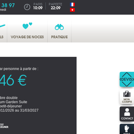
 38 97
PARIS
PAPEETE
10:09
22:09
medi
LS
VOYAGE DE NOCES
PRATIQUE
ar personne à partir de :
46 €
re double
um Garden Suite
petit-déjeuner
/11/2026 au 31/03/2027