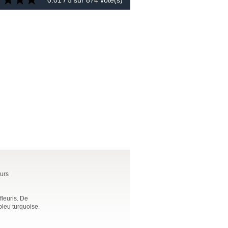
0.01
/ 5 sur
874
vote(s)
eurs
fleuris. De
bleu turquoise.