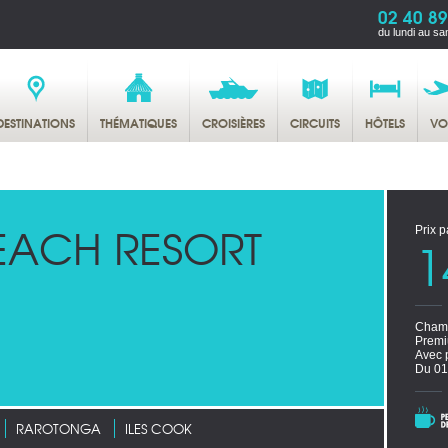
02 40 89
du lundi au sa
DESTINATIONS
THÉMATIQUES
CROISIÈRES
CIRCUITS
HÔTELS
VO
EACH RESORT
Prix p
1
Chamb
Premi
Avec 
Du 01
RAROTONGA
ILES COOK