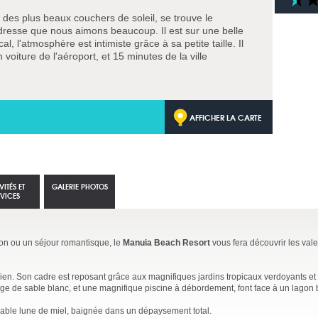
 des plus beaux couchers de soleil, se trouve le
resse que nous aimons beaucoup. Il est sur une belle
al, l'atmosphère est intimiste grâce à sa petite taille. Il
voiture de l'aéroport, et 15 minutes de la ville
AFFICHER LA CARTE
VITÉS ET
GALERIE PHOTOS
RVICES
ion ou un séjour romantisque, le
Manuia Beach Resort
vous fera découvrir les val
sien. Son cadre est reposant grâce aux magnifiques jardins tropicaux verdoyants et 
ge de sable blanc, et une magnifique piscine à débordement, font face à un lagon 
éable lune de miel, baignée dans un dépaysement total.