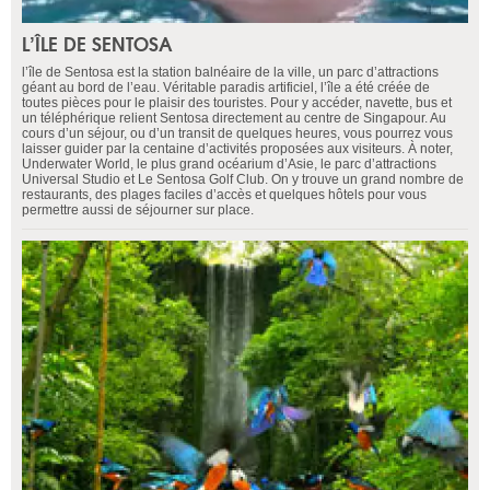
L’ÎLE DE SENTOSA
l’île de Sentosa est la station balnéaire de la ville, un parc d’attractions
géant au bord de l’eau. Véritable paradis artificiel, l’île a été créée de
toutes pièces pour le plaisir des touristes. Pour y accéder, navette, bus et
un téléphérique relient Sentosa directement au centre de Singapour. Au
cours d’un séjour, ou d’un transit de quelques heures, vous pourrez vous
laisser guider par la centaine d’activités proposées aux visiteurs. À noter,
Underwater World, le plus grand océarium d’Asie, le parc d’attractions
Universal Studio et Le Sentosa Golf Club. On y trouve un grand nombre de
restaurants, des plages faciles d’accès et quelques hôtels pour vous
permettre aussi de séjourner sur place.