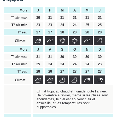
Mois
J
F
M
A
M
J
T° air max
30
31
31
31
31
31
T° air min
23
23
24
24
25
25
T° eau
27
27
28
28
28
28
Climat :
Mois
J
A
S
O
N
D
T° air max
31
31
30
30
30
30
T° air min
25
24
24
24
24
23
T° eau
28
28
27
27
27
27
Climat :
Climat tropical, chaud et humide toute l’année.
De novembre à février, même si les pluies sont
abondantes, le ciel est souvent clair et
ensoleillé, et les températures sont
supportables