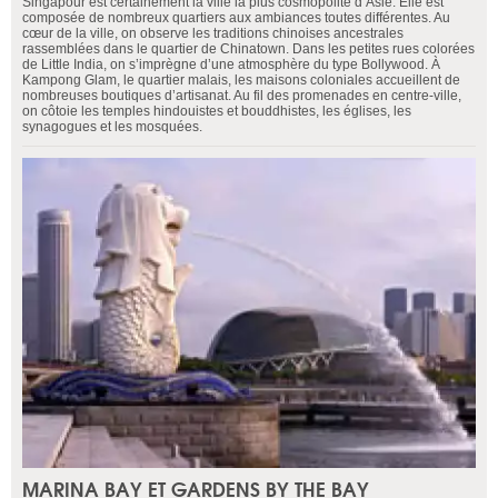
Singapour est certainement la ville la plus cosmopolite d’Asie. Elle est
composée de nombreux quartiers aux ambiances toutes différentes. Au
cœur de la ville, on observe les traditions chinoises ancestrales
rassemblées dans le quartier de Chinatown. Dans les petites rues colorées
de Little India, on s’imprègne d’une atmosphère du type Bollywood. À
Kampong Glam, le quartier malais, les maisons coloniales accueillent de
nombreuses boutiques d’artisanat. Au fil des promenades en centre-ville,
on côtoie les temples hindouistes et bouddhistes, les églises, les
synagogues et les mosquées.
MARINA BAY ET GARDENS BY THE BAY