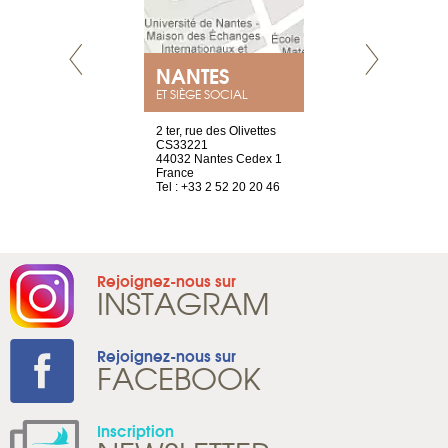
NEUVE
NANTES
GENÈV
ET SIÈGE SOCIAL
a-shop
2 ter, rue des Olivettes
rue de Montc
el, 106
CS33221
1207 Genèv
neuve
44032 Nantes Cedex 1
Suisse
France
Tel : +41 22 
1 965 65 00
Tel : +33 2 52 20 20 46
Rejoignez-nous sur
INSTAGRAM
Rejoignez-nous sur
FACEBOOK
Inscription