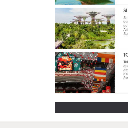
S
Si
de
ou
As
Sur
T
To
qua
am
d’
ét