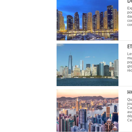
D
Ex
pou
da
co
con
E
Les
mul
po
glo
réd
H
Qu
jo
Ca
ava
dé
Cer