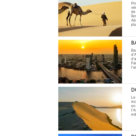
Pr
vé
de
île
Ab
plu
B
Ba
d’A
d’
Fa
l’
D
Le
in
en 
l’A
es