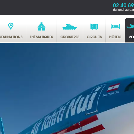
02 40 89
du lundi au sa
DESTINATIONS
THÉMATIQUES
CROISIÈRES
CIRCUITS
HÔTELS
VO