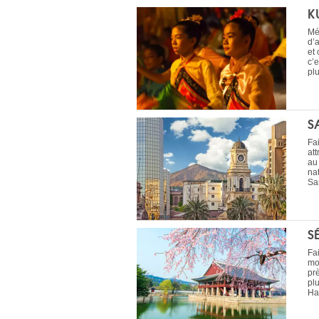
K
Mé
d’
et
c’
plu
S
Fa
att
au 
na
San
S
Fa
mo
pr
pl
Han