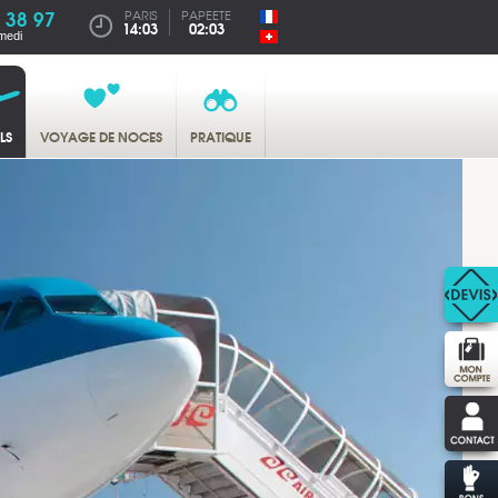
 38 97
PARIS
PAPEETE
14:03
02:03
medi
LS
VOYAGE DE NOCES
PRATIQUE