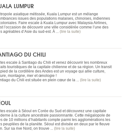
UALA LUMPUR
tropole asiatique métissée, Kuala Lumpur est un mélange
ambiances issues des populations malaises, chinoises, indiennes
 coloniales. Faire escale à Kuala Lumpur avec Malaysia Airlines,
est l’occasion de découvrir une ville considérée comme l’une des
s agréables d’Asie du sud-est. À ...
(lire la suite)
ANTIAGO DU CHILI
ites escale à Santiago du Chili et venez découvrir les nombreux
raits touristiques de la capitale chilienne et de sa région. Un transit
pied de la cordillère des Andes est un voyage qui allie culture,
ture, montagne, mer et œnologie !
tiago du Chili est située en plein cœur de la ...
(lire la suite)
ÉOUL
ites escale à Séoul en Corée du Sud et découvrez une capitale
derne à la culture ancestrale passionnante. Cette mégalopole de
ès de 10 millions d’habitants compte parmi les agglomérations les
us peuplées de la planète. Séoul est divisée en deux par le fleuve
. Sur sa rive Nord, on trouve ...
(lire la suite)