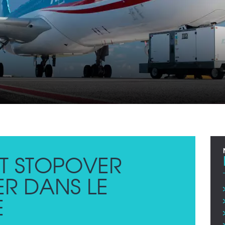
ET STOPOVER
ER DANS LE
E