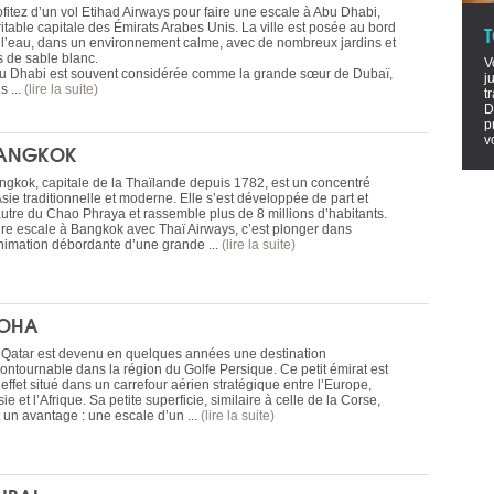
ofitez d’un vol Etihad Airways pour faire une escale à Abu Dhabi,
ritable capitale des Émirats Arabes Unis. La ville est posée au bord
 l’eau, dans un environnement calme, avec de nombreux jardins et
s de sable blanc.
V
u Dhabi est souvent considérée comme la grande sœur de Dubaï,
j
s ...
(lire la suite)
t
D
p
v
ANGKOK
ngkok, capitale de la Thaïlande depuis 1782, est un concentré
sie traditionnelle et moderne. Elle s’est développée de part et
autre du Chao Phraya et rassemble plus de 8 millions d’habitants.
ire escale à Bangkok avec Thaï Airways, c’est plonger dans
animation débordante d’une grande ...
(lire la suite)
OHA
 Qatar est devenu en quelques années une destination
contournable dans la région du Golfe Persique. Ce petit émirat est
effet situé dans un carrefour aérien stratégique entre l’Europe,
sie et l’Afrique. Sa petite superficie, similaire à celle de la Corse,
t un avantage : une escale d’un ...
(lire la suite)