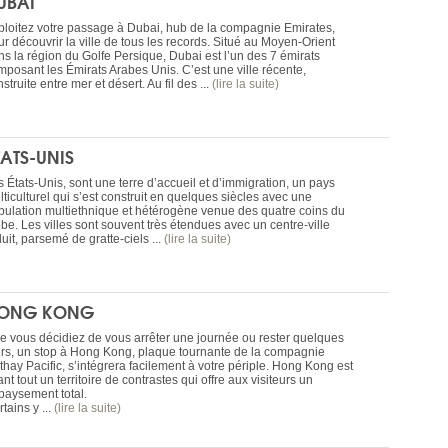
UBAI
ploitez votre passage à Dubai, hub de la compagnie Emirates,
r découvrir la ville de tous les records. Situé au Moyen-Orient
ns la région du Golfe Persique, Dubai est l’un des 7 émirats
mposant les Émirats Arabes Unis. C’est une ville récente,
struite entre mer et désert. Au fil des ...
(lire la suite)
TATS-UNIS
 États-Unis, sont une terre d’accueil et d’immigration, un pays
ticulturel qui s’est construit en quelques siècles avec une
pulation multiethnique et hétérogène venue des quatre coins du
be. Les villes sont souvent très étendues avec un centre-ville
uit, parsemé de gratte-ciels ...
(lire la suite)
ONG KONG
e vous décidiez de vous arrêter une journée ou rester quelques
urs, un stop à Hong Kong, plaque tournante de la compagnie
thay Pacific, s’intégrera facilement à votre périple. Hong Kong est
nt tout un territoire de contrastes qui offre aux visiteurs un
paysement total.
tains y ...
(lire la suite)