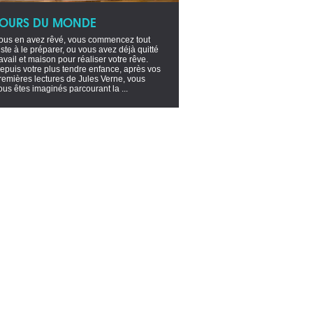
TOURS DU MONDE
ous en avez rêvé, vous commencez tout
uste à le préparer, ou vous avez déjà quitté
ravail et maison pour réaliser votre rêve.
epuis votre plus tendre enfance, après vos
remières lectures de Jules Verne, vous
ous êtes imaginés parcourant la ...