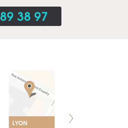
 89 38 97
.
LYON
VILLENEUVE