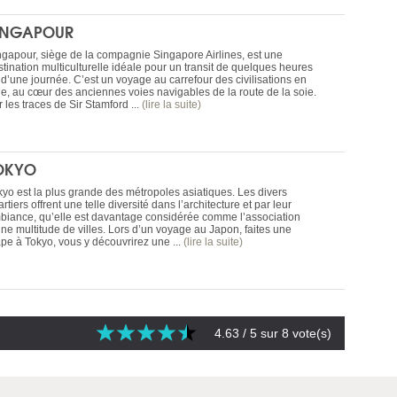
INGAPOUR
ngapour, siège de la compagnie Singapore Airlines, est une
stination multiculturelle idéale pour un transit de quelques heures
 d’une journée. C’est un voyage au carrefour des civilisations en
ie, au cœur des anciennes voies navigables de la route de la soie.
 les traces de Sir Stamford ...
(lire la suite)
OKYO
kyo est la plus grande des métropoles asiatiques. Les divers
rtiers offrent une telle diversité dans l’architecture et par leur
biance, qu’elle est davantage considérée comme l’association
une multitude de villes. Lors d’un voyage au Japon, faites une
ape à Tokyo, vous y découvrirez une ...
(lire la suite)
4.63
/ 5 sur
8
vote(s)