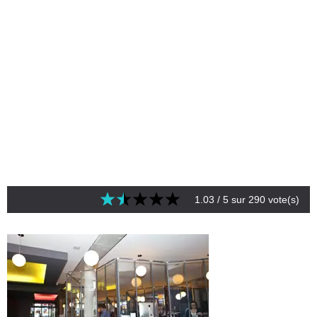
1.03
/ 5 sur
290
vote(s)