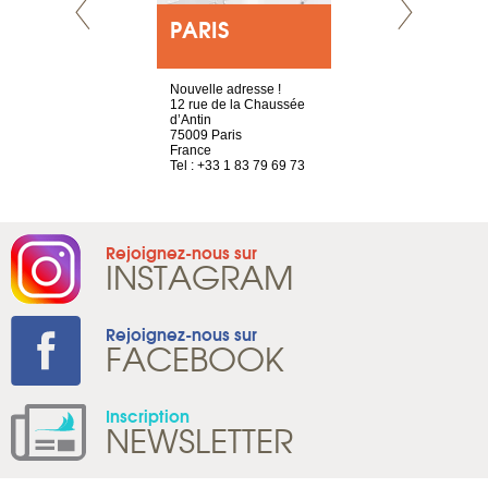
E
PARIS
LYON
choisy, 21
Nouvelle adresse !
4 rue A de S
ve
12 rue de la Chaussée
69002 Lyon
d’Antin
France
2 786 14 87
75009 Paris
Tel : +33 4 8
France
Tel : +33 1 83 79 69 73
Rejoignez-nous sur
INSTAGRAM
Rejoignez-nous sur
FACEBOOK
Inscription
NEWSLETTER