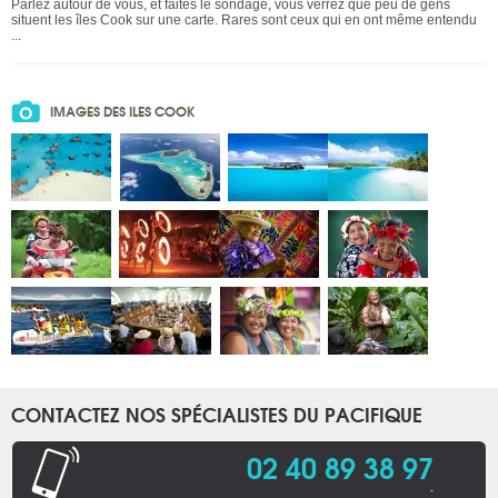
Parlez autour de vous, et faites le sondage, vous verrez que peu de gens
situent les îles Cook sur une carte. Rares sont ceux qui en ont même entendu
...
IMAGES DES ILES COOK
CONTACTEZ NOS SPÉCIALISTES DU PACIFIQUE
02 40 89 38 97
.