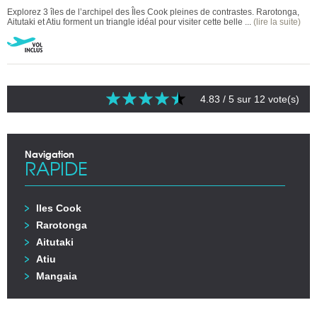
Explorez 3 îles de l’archipel des Îles Cook pleines de contrastes. Rarotonga,
Aitutaki et Atiu forment un triangle idéal pour visiter cette belle ...
(lire la suite)
4.83
/ 5 sur
12
vote(s)
Navigation
RAPIDE
Iles Cook
Rarotonga
Aitutaki
Atiu
Mangaia