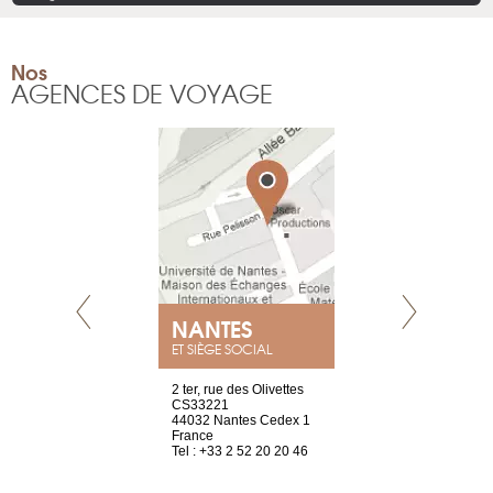
Nos
AGENCES DE VOYAGE
NEUVE
NANTES
GENÈV
ET SIÈGE SOCIAL
a-shop
2 ter, rue des Olivettes
rue de Montc
el, 106
CS33221
1207 Genèv
neuve
44032 Nantes Cedex 1
Suisse
France
Tel : +41 22 
1 965 65 00
Tel : +33 2 52 20 20 46