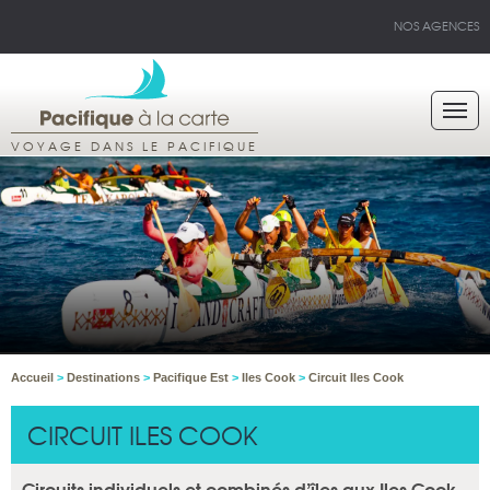
NOS AGENCES
VOYAGE DANS LE PACIFIQUE
Accueil
>
Destinations
>
Pacifique Est
>
Iles Cook
>
Circuit Iles Cook
CIRCUIT ILES COOK
Circuits individuels et combinés d’îles aux Iles Cook