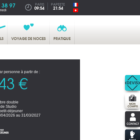
 38 97
PARIS
PAPEETE
09:54
21:54
medi
LS
VOYAGE DE NOCES
PRATIQUE
ar personne à partir de :
43 €
re double
ide Studio
petit-déjeuner
/04/2026 au 31/03/2027