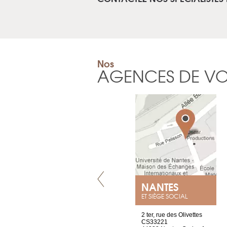
Nos
AGENCES DE V
VILLENEUVE
NANTES
ET SIÈGE SOCIAL
Chez Scuba-shop
2 ter, rue des Olivettes
Route d’Arvel, 106
CS33221