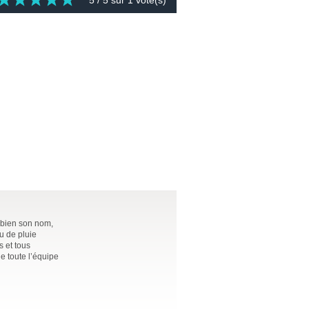
5
/ 5 sur
1
vote(s)
 bien son nom,
u de pluie
s et tous
de toute l’équipe