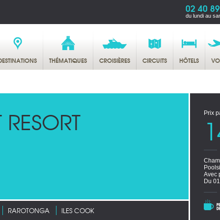
02 40 89
du lundi au sa
DESTINATIONS
THÉMATIQUES
CROISIÈRES
CIRCUITS
HÔTELS
VO
T RESORT
Prix p
1
Chamb
Pools
Avec 
Du 01
RAROTONGA
ILES COOK