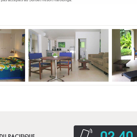
t pas acceptés au Sunset Resort Rarotonga.
02 40
 DU PACIFIQUE