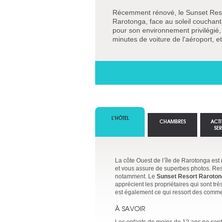
Récemment rénové, le Sunset Reso
Rarotonga, face au soleil couchant.
pour son environnement privilégié, 
minutes de voiture de l'aéroport, et
L’HÔTEL
CHAMBRES
ACTI
SE
La côte Ouest de l’île de Rarotonga est
et vous assure de superbes photos. Resp
notamment. Le
Sunset Resort Raroto
apprécient les propriétaires qui sont tr
est également ce qui ressort des comme
À SAVOIR