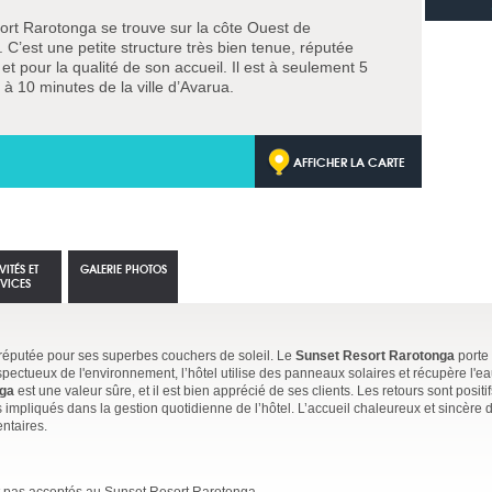
rt Rarotonga se trouve sur la côte Ouest de
 C’est une petite structure très bien tenue, réputée
et pour la qualité de son accueil. Il est à seulement 5
 à 10 minutes de la ville d’Avarua.
AFFICHER LA CARTE
VITÉS ET
GALERIE PHOTOS
RVICES
 réputée pour ses superbes couchers de soleil. Le
Sunset Resort Rarotonga
porte
ectueux de l'environnement, l’hôtel utilise des panneaux solaires et récupère l'ea
nga
est une valeur sûre, et il est bien apprécié de ses clients. Les retours sont positif
ès impliqués dans la gestion quotidienne de l’hôtel. L’accueil chaleureux et sincère 
ntaires.