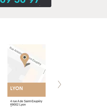
.
LYON
VILLENEUVE
4 rue A de Saint-Exupéry
Chez Scuba-shop
69002 Lyon
Route d’Arvel, 106