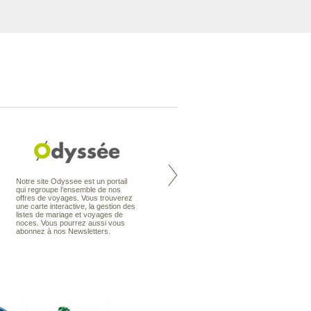
Nouvelle-Zélande à la carte
Notre site Odyssee est un portail
organise votre séjour en Nouvelle-
qui regroupe l’ensemble de nos
Zélande, en circuit, en autotour ou
offres de voyages. Vous trouverez
en voyage sur mesure. Nos
une carte interactive, la gestion des
conseillers en voyage sont des
listes de mariage et voyages de
spécialistes de ce pays qu’ils
noces. Vous pourrez aussi vous
connaissent presque comme leur
abonnez à nos Newsletters.
poche.