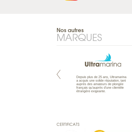
Nos autres
MARQUES
Maldives à la Carte propose tous
Depuis plus de 25 ans, Ultramarina
les types de voyages aux Maldives,
a acquis une solide réputation, tant
en séjour ou en croisière, pour des
auprès des amateurs de plongée
couples, des vacances en famille ou
français qu’auprès d’une clientèle
individuels amateurs de croisière.
étrangère exigeante.
Une sélection d’îles et hôtels, fruit
d’un travail rigoureux, pour offrir le
meilleur des Maldives.
CERTIFICATS