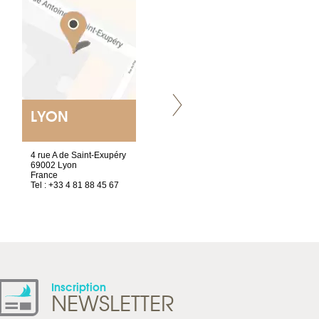
LYON
VILLENEUVE
4 rue A de Saint-Exupéry
Chez Scuba-shop
69002 Lyon
Route d’Arvel, 106
France
1844 Villeneuve
Tel : +33 4 81 88 45 67
Suisse
Tel : +41 21 965 65 00
Inscription
NEWSLETTER