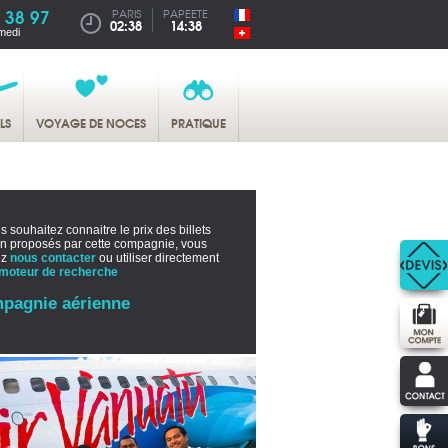
 38 97
PARIS
PAPEETE
02:38
14:38
medi
LS
VOYAGE DE NOCES
PRATIQUE
s souhaitez connaitre le prix des billets
on proposés par cette compagnie, vous
ez
nous contacter
ou utiliser directement
moteur de recherche
pagnie aérienne