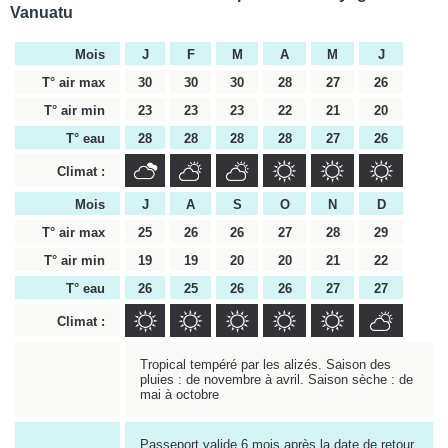
Vanuatu
Mois
J
F
M
A
M
J
T° air max
30
30
30
28
27
26
T° air min
23
23
23
22
21
20
T° eau
28
28
28
28
27
26
Climat :
Mois
J
A
S
O
N
D
T° air max
25
26
26
27
28
29
T° air min
19
19
20
20
21
22
T° eau
26
25
26
26
27
27
Climat :
Tropical tempéré par les alizés. Saison des
pluies : de novembre à avril. Saison sèche : de
mai à octobre
Passeport valide 6 mois après la date de retour