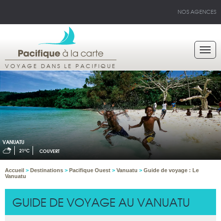
NOS AGENCES
VOYAGE DANS LE PACIFIQUE
VANUATU
21°C
COUVERT
Accueil
>
Destinations
>
Pacifique Ouest
>
Vanuatu
>
Guide de voyage : Le
Vanuatu
GUIDE DE VOYAGE AU VANUATU