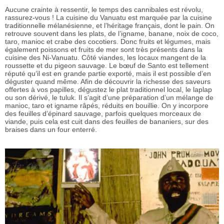
Aucune crainte à ressentir, le temps des cannibales est révolu,
rassurez-vous ! La cuisine du Vanuatu est marquée par la cuisine
traditionnelle mélanésienne, et l’héritage français, dont le pain. On
retrouve souvent dans les plats, de l’igname, banane, noix de coco,
taro, manioc et crabe des cocotiers. Donc fruits et légumes, mais
également poissons et fruits de mer sont très présents dans la
cuisine des Ni-Vanuatu. Côté viandes, les locaux mangent de la
roussette et du pigeon sauvage. Le bœuf de Santo est tellement
réputé qu’il est en grande partie exporté, mais il est possible d’en
déguster quand même. Afin de découvrir la richesse des saveurs
offertes à vos papilles, dégustez le plat traditionnel local, le laplap
ou son dérivé, le tuluk. Il s’agit d’une préparation d’un mélange de
manioc, taro et igname râpés, réduits en bouillie. On y incorpore
des feuilles d’épinard sauvage, parfois quelques morceaux de
viande, puis cela est cuit dans des feuilles de bananiers, sur des
braises dans un four enterré.