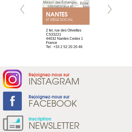
NEUVE
NANTES
GENÈV
ET SIÈGE SOCIAL
a-shop
2 ter, rue des Olivettes
rue de Montc
el, 106
CS33221
1207 Genèv
neuve
44032 Nantes Cedex 1
Suisse
France
Tel : +41 22 
1 965 65 00
Tel : +33 2 52 20 20 46
Rejoignez-nous sur
INSTAGRAM
Rejoignez-nous sur
FACEBOOK
Inscription
NEWSLETTER