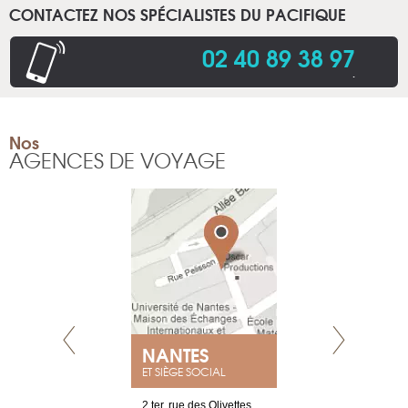
CONTACTEZ NOS SPÉCIALISTES DU PACIFIQUE
02 40 89 38 97
.
Nos
AGENCES DE VOYAGE
NEUVE
NANTES
GENÈV
ET SIÈGE SOCIAL
a-shop
2 ter, rue des Olivettes
rue de Montc