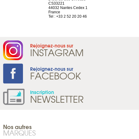
el, 106
CS33221
1207 Genèv
neuve
44032 Nantes Cedex 1
Suisse
France
Tel : +41 22 
1 965 65 00
Tel : +33 2 52 20 20 46
Rejoignez-nous sur
INSTAGRAM
Rejoignez-nous sur
FACEBOOK
Inscription
NEWSLETTER
Nos autres
MARQUES