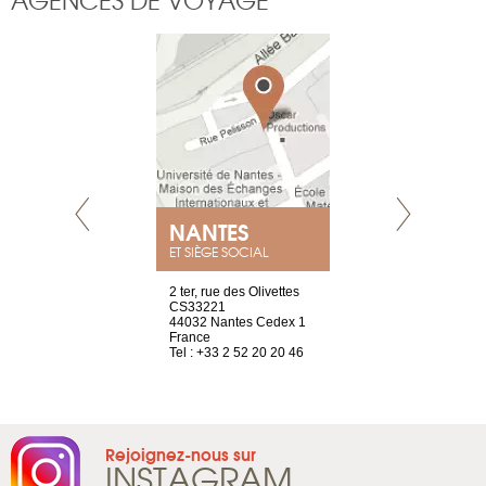
NEUVE
NANTES
GENÈV
ET SIÈGE SOCIAL
a-shop
2 ter, rue des Olivettes
rue de Montc
el, 106
CS33221
1207 Genèv
neuve
44032 Nantes Cedex 1
Suisse
France
Tel : +41 22 
1 965 65 00
Tel : +33 2 52 20 20 46
Rejoignez-nous sur
INSTAGRAM