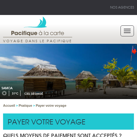
NOS AGENCES
VOYAGE DANS LE PACIFIQUE
SAMOA
31°C
CIEL DÉGAGÉ
Accueil
>
Pratique
>
Payer votre voyage
PAYER VOTRE VOYAGE
QUELS MOYENS DE PAIEMENT SONT ACCEPTÉS ?