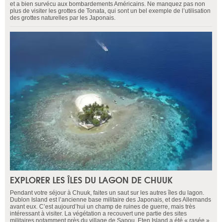
et a bien survécu aux bombardements Américains. Ne manquez pas non
plus de visiter les grottes de Tonata, qui sont un bel exemple de l’utilisation
des grottes naturelles par les Japonais.
EXPLORER LES ÎLES DU LAGON DE CHUUK
Pendant votre séjour à Chuuk, faites un saut sur les autres îles du lagon.
Dublon Island est l’ancienne base militaire des Japonais, et des Allemands
avant eux. C’est aujourd’hui un champ de ruines de guerre, mais très
intéressant à visiter. La végétation a recouvert une partie des sites
militaires notamment près du village de Sapou. Eten Island a été « rasée »