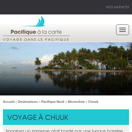
NOS AGENCES
VOYAGE DANS LE PACIFIQUE
Accueil
>
Destinations
>
Pacifique Nord
>
Micronésie
>
Chuuk
VOYAGE À CHUUK
Imaginez un immense atoll bordé par une longue barrière