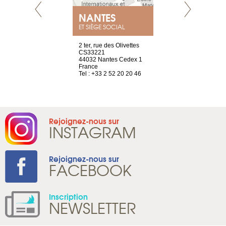
NEUVE
NANTES
GENÈV
ET SIÈGE SOCIAL
a-shop
2 ter, rue des Olivettes
rue de Montc
el, 106
CS33221
1207 Genèv
neuve
44032 Nantes Cedex 1
Suisse
France
Tel : +41 22 
1 965 65 00
Tel : +33 2 52 20 20 46
Rejoignez-nous sur
INSTAGRAM
Rejoignez-nous sur
FACEBOOK
Inscription
NEWSLETTER