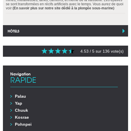
mines, mitrailleuses, tanks, camions, et même de la vaisselle. Les épaves
se sont transformées en récifs artificiels avec le temps. Vous aurez de quoi
voir
(En savoir plus sur notre site dédié à la plongée sous-marine)
HÔTELS
4.53
/ 5 sur
136
vote(s)
Navigation
RAPIDE
Palau
Yap
Chuuk
Kosrae
Pohnpei