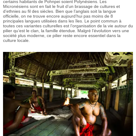
certains habitants de Pohnpei soient Polynésiens. Les
Micronésiens sont en fait le fruit d’un brassage de cultures et
d’ethnies au fil des siècles. Bien que l’anglais soit la langue
officielle, on ne trouve encore aujourd’hui pas moins de 8
principales langues utilisées dans les îles. Le point commun à
toutes ces variantes culturelles est l’organisation de la vie autour du
pilier qu’est le clan, la famille étendue. Malgré l’évolution vers une
société plus moderne, ce pilier reste encore essentiel dans la
culture locale.