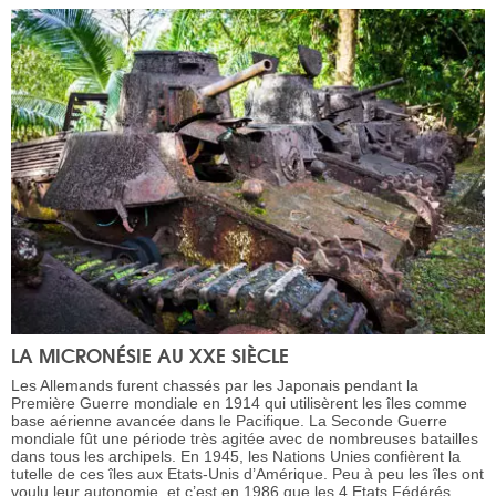
LA MICRONÉSIE AU XXE SIÈCLE
Les Allemands furent chassés par les Japonais pendant la
Première Guerre mondiale en 1914 qui utilisèrent les îles comme
base aérienne avancée dans le Pacifique. La Seconde Guerre
mondiale fût une période très agitée avec de nombreuses batailles
dans tous les archipels. En 1945, les Nations Unies confièrent la
tutelle de ces îles aux Etats-Unis d’Amérique. Peu à peu les îles ont
voulu leur autonomie, et c’est en 1986 que les 4 Etats Fédérés