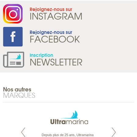
Rejoignez-nous sur
INSTAGRAM
Rejoignez-nous sur
FACEBOOK
Inscription
NEWSLETTER
Nos autres
MARQUES
rte propose tous
Depuis plus de 25 ans, Ultramarina
Parce que nous 