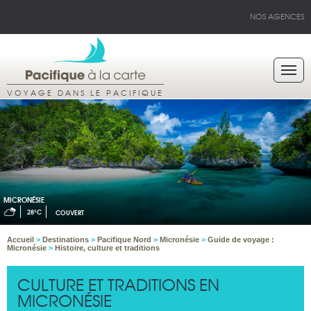
NOS AGENCES
VOYAGE DANS LE PACIFIQUE
MICRONÉSIE
28°C
COUVERT
Accueil
>
Destinations
>
Pacifique Nord
>
Micronésie
>
Guide de voyage :
Micronésie
>
Histoire, culture et traditions
CULTURE ET TRADITIONS EN
MICRONÉSIE