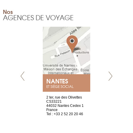
Nos
AGENCES DE VOYAGE
NEUVE
NANTES
GENÈV
ET SIÈGE SOCIAL
a-shop
2 ter, rue des Olivettes
rue de Montc
el, 106
CS33221
1207 Genèv
neuve
44032 Nantes Cedex 1
Suisse
France
Tel : +41 22 
1 965 65 00
Tel : +33 2 52 20 20 46