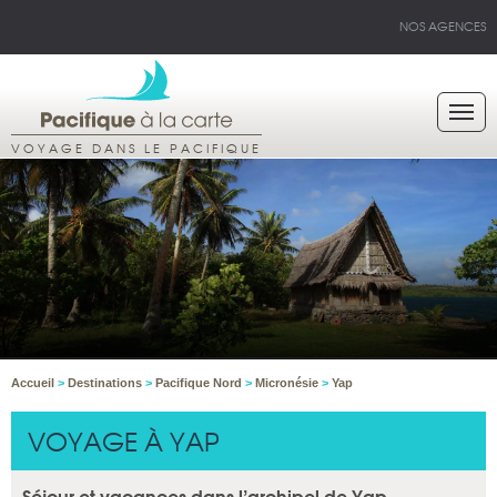
NOS AGENCES
VOYAGE DANS LE PACIFIQUE
Accueil
>
Destinations
>
Pacifique Nord
>
Micronésie
>
Yap
VOYAGE À YAP
Séjour et vacances dans l’archipel de Yap