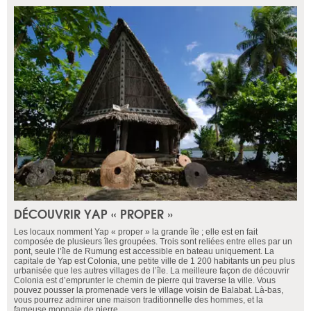
DÉCOUVRIR YAP « PROPER »
Les locaux nomment Yap « proper » la grande île ; elle est en fait
composée de plusieurs îles groupées. Trois sont reliées entre elles par un
pont, seule l’île de Rumung est accessible en bateau uniquement. La
capitale de Yap est Colonia, une petite ville de 1 200 habitants un peu plus
urbanisée que les autres villages de l’île. La meilleure façon de découvrir
Colonia est d’emprunter le chemin de pierre qui traverse la ville. Vous
pouvez pousser la promenade vers le village voisin de Balabat. Là-bas,
vous pourrez admirer une maison traditionnelle des hommes, et la
fameuse monnaie de pierre.