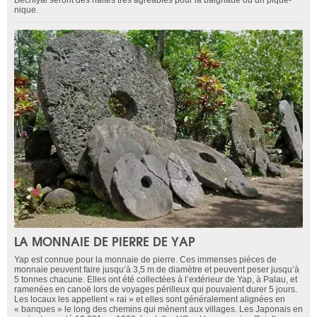
Bechiyal seront des haltes très agréables pour la baignade ou un pique-
nique.
LA MONNAIE DE PIERRE DE YAP
Yap est connue pour la monnaie de pierre. Ces immenses pièces de
monnaie peuvent faire jusqu’à 3,5 m de diamètre et peuvent peser jusqu’à
5 tonnes chacune. Elles ont été collectées à l’extérieur de Yap, à Palau, et
ramenées en canoë lors de voyages périlleux qui pouvaient durer 5 jours.
Les locaux les appellent « rai » et elles sont généralement alignées en
« banques » le long des chemins qui mènent aux villages. Les Japonais en