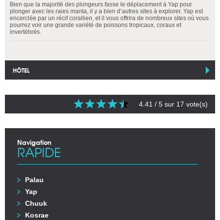
Bien que la majorité des plongeurs fasse le déplacement à Yap pour
plonger avec les raies manta, il y a bien d’autres sites à explorer. Yap est
encerclée par un récif corallien, et il vous offrira de nombreux sites où vous
pourrez voir une grande variété de poissons tropicaux, coraux et
invertébrés.
HÔTEL
4.41
/ 5 sur
17
vote(s)
Navigation
RAPIDE
Palau
Yap
Chuuk
Kosrae