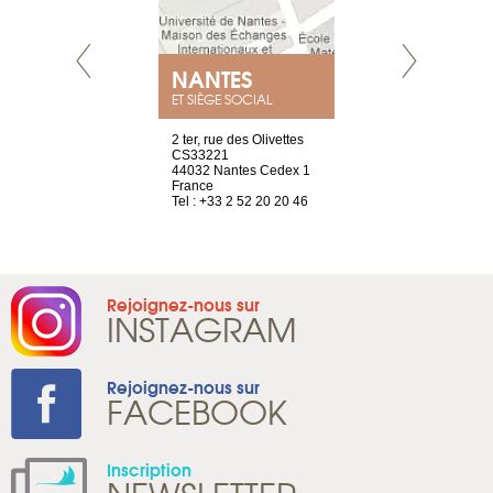
NEUVE
NANTES
GENÈV
ET SIÈGE SOCIAL
a-shop
2 ter, rue des Olivettes
rue de Montc
el, 106
CS33221
1207 Genèv
neuve
44032 Nantes Cedex 1
Suisse
France
Tel : +41 22 
1 965 65 00
Tel : +33 2 52 20 20 46
Rejoignez-nous sur
INSTAGRAM
Rejoignez-nous sur
FACEBOOK
Inscription