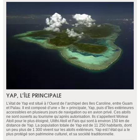
YAP, L’ÎLE PRINCIPALE
L’état de Yap est situé à l’Ouest de l’archipel des Iles Caroline, entre Guam
et Palau. Il est composé d’une « île » principale, Yap, puis d’îles extérieures
accessibles en plusieurs jours de navigation ou en avion privé. Ces atolls
ne sont ouverts au tourisme qu’après autorisation. Ils s’appellent Woleai
Atoll pour le plus éloigné, Ulithi Atoll et Fais qui sont à environ 150 km de
distance de Yap. La population totale de Yap est de 11 250 habitants, dont
un peu plus de 1 300 vivent sur les atolls extérieurs. Yap est l’état qui a le
plus protégé son patrimoine culturel, et sa société traditionnelle.