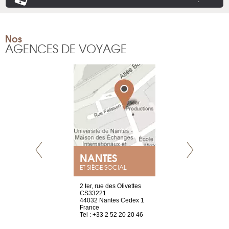
Nos
AGENCES DE VOYAGE
NEUVE
NANTES
GENÈV
ET SIÈGE SOCIAL
a-shop
2 ter, rue des Olivettes
rue de Montc
el, 106
CS33221
1207 Genèv
neuve
44032 Nantes Cedex 1
Suisse
France
Tel : +41 22 
1 965 65 00
Tel : +33 2 52 20 20 46