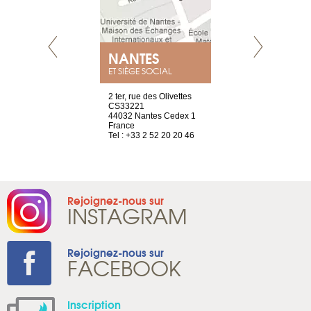
NEUVE
NANTES
GENÈV
ET SIÈGE SOCIAL
a-shop
2 ter, rue des Olivettes
rue de Montc
el, 106
CS33221
1207 Genèv
neuve
44032 Nantes Cedex 1
Suisse
France
Tel : +41 22 
1 965 65 00
Tel : +33 2 52 20 20 46
Rejoignez-nous sur
INSTAGRAM
Rejoignez-nous sur
FACEBOOK
Inscription