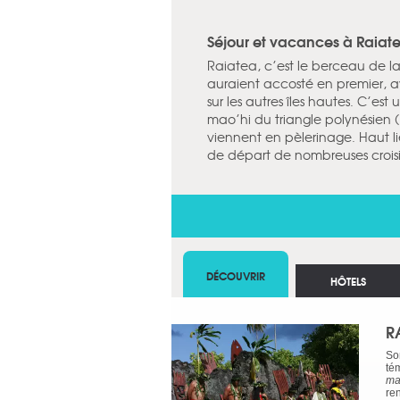
Séjour et vacances à Raiat
Raiatea, c’est le berceau de la
auraient accosté en premier, a
sur les autres îles hautes. C’es
mao’hi du triangle polynésien 
viennent en pèlerinage. Haut li
de départ de nombreuses croisièr
DÉCOUVRIR
HÔTELS
R
So
té
ma
ren