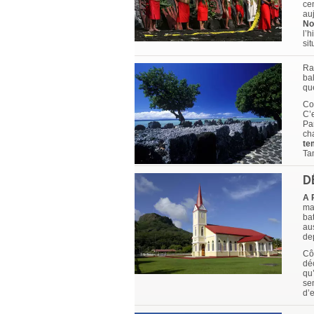
cen
au
No
l’
sit
Rai
ba
qu
Co
C’
Pa
cha
te
Tam
D
A 
ma
bat
au
de
Cô
dé
qu
se
d’