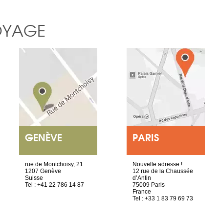
OYAGE
GENÈVE
PARIS
rue de Montchoisy, 21
Nouvelle adresse !
1207 Genève
12 rue de la Chaussée
Suisse
d’Antin
Tel : +41 22 786 14 87
75009 Paris
France
Tel : +33 1 83 79 69 73