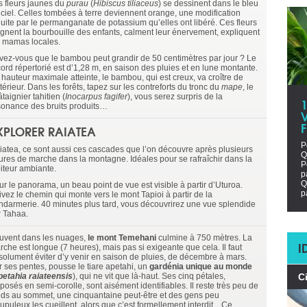
s fleurs jaunes du
purau
(
Hibiscus tiliaceus
) se dessinent dans le bleu
 ciel. Celles tombées à terre deviennent orange, une modification
duite par le permanganate de potassium qu’elles ont libéré. Ces fleurs
ignent la bourbouille des enfants, calment leur énervement, expliquent
s mamas locales.
vez-vous que le bambou peut grandir de 50 centimètres par jour ? Le
cord répertorié est d’1,28 m, en saison des pluies et en lune montante.
 hauteur maximale atteinte, le bambou, qui est creux, va croître de
ntérieur. Dans les forêts, tapez sur les contreforts du tronc du
mape
, le
taignier tahitien (
Inocarpus fagifer
), vous serez surpris de la
sonance des bruits produits…
V
XPLORER RAIATEA
P
iatea, ce sont aussi ces cascades que l’on découvre après plusieurs
Q
ures de marche dans la montagne. Idéales pour se rafraîchir dans la
P
iteur ambiante.
p
Q
ur le panorama, un beau point de vue est visible à partir d’Uturoa.
p
ivez le chemin qui monte vers le mont Tapioi à partir de la
ndarmerie. 40 minutes plus tard, vous découvrirez une vue splendide
r Tahaa.
uvent dans les nuages,
le mont Temehani
culmine à 750 mètres. La
I
rche est longue (7 heures), mais pas si exigeante que cela. Il faut
solument éviter d’y venir en saison de pluies, de décembre à mars.
r ses pentes, pousse le tiare apetahi, un
gardénia unique au monde
etahia raiateensis
), qui ne vit que là-haut. Ses cinq pétales,
C
posés en semi-corolle, sont aisément identifiables. Il reste très peu de
eds au sommet, une cinquantaine peut-être et des gens peu
upuleux les cueillent, alors que c’est formellement interdit... Ce