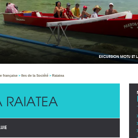
LE PORT DE UTUROA À RA
e française
>
Iles de la Société
>
Raiatea
 RAIATEA
LUIE