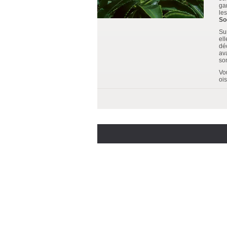
ga
les
So
Su
el
dé
av
so
Vo
oi