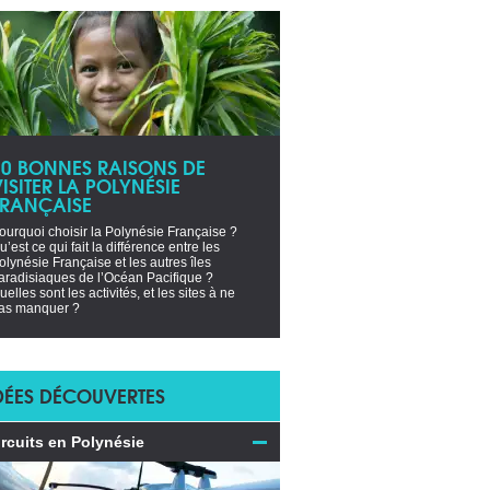
10 BONNES RAISONS DE
ISITER LA POLYNÉSIE
FRANÇAISE
ourquoi choisir la Polynésie Française ?
u’est ce qui fait la différence entre les
olynésie Française et les autres îles
aradisiaques de l’Océan Pacifique ?
uelles sont les activités, et les sites à ne
as manquer ?
DÉES DÉCOUVERTES
ircuits en Polynésie