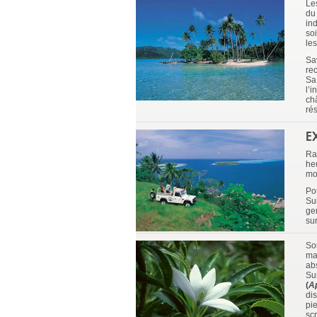
Le
du
in
so
le
Sa
re
Sa
l’i
châ
ré
E
Ra
he
mo
Po
Su
ge
su
So
ma
ab
Su
(
Ap
dis
pi
scr