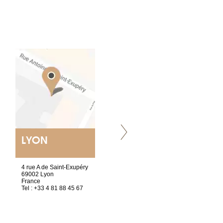
LYON
VILLENEUVE
4 rue A de Saint-Exupéry
Chez Scuba-shop
69002 Lyon
Route d’Arvel, 106
France
1844 Villeneuve
Tel : +33 4 81 88 45 67
Suisse
Tel : +41 21 965 65 00