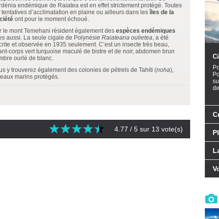
rdénia endémique de Raiatea est en effet strictement protégé. Toutes
 tentatives d’acclimatation en plaine ou ailleurs dans les
îles de la
ciété
ont pour le moment échoué.
r le mont Temehani résident également des
espèces endémiques
les aussi. La seule cigale de Polynésie
Raiateana oulietea
, a été
crite et observée en 1935 seulement. C’est un insecte très beau,
ant-corps vert turquoise maculé de bistre et de noir, abdomen brun
Ci
mbre ourlé de blanc.
Po
us y trouverez également des colonies de pétrels de Tahiti (
noha
),
Po
seaux marins protégés.
su
de
C
4.77
/ 5 sur
13
vote(s)
P
L
V