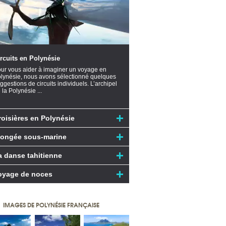
rcuits en Polynésie
ur vous aider à imaginer un voyage en
lynésie, nous avons sélectionné quelques
ggestions de circuits individuels. L’archipel
 la Polynésie ...
roisières en Polynésie
longée sous-marine
a danse tahitienne
oyage de noces
IMAGES DE POLYNÉSIE FRANÇAISE