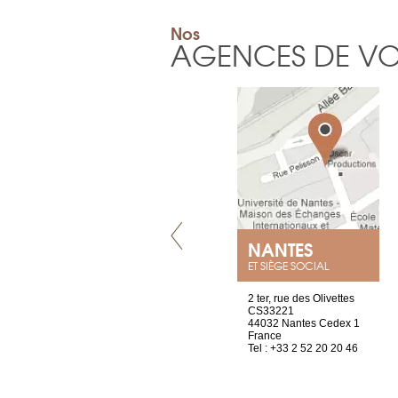
Nos
AGENCES DE V
VILLENEUVE
NANTES
ET SIÈGE SOCIAL
Chez Scuba-shop
2 ter, rue des Olivettes
Route d’Arvel, 106
CS33221
1844 Villeneuve
44032 Nantes Cedex 1
Suisse
France
Tel : +41 21 965 65 00
Tel : +33 2 52 20 20 46