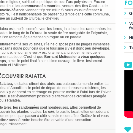
FO
tre religieux, spirituel et politique de tout l’arc polynésien. Encore
jourd’hui,
les communautés maories
, venues des
îles Cook
ou de
uvelle-Zélande
viennent s’y recueillir. Si vous vous intéressez à
G
histoire, il est indispensable de passer du temps dans cette commune,
uée au sud-est de Uturoa, le chef-lieu.
V
f
atea est une île centrée vers les terres, la culture, les randonnées, les
lades le long de la Faʻaroa, la seule rivière navigable de Polynésie,
e l’on remonte également en pirogue ou en paddle.
Hi
ntrairement à ses voisines, l’île ne dispose pas de plages immenses.
T
est sans doute pour cela que le tourisme s’y est donc peu développé.
r contre, le tourisme vert y est fortement ancré, de même que le
rter nautique. C’est ici que
Bernard Moitessier a vécu quelques
mps
, a mis le point final à son ultime ouvrage, le livre–testament
ata et l’Alliance.
ÉCOUVRIR RAIATEA
Raiatea,
les baies offrent des abris aux bateaux du monde entier. La
rina d’Apooiti est le point de départ de nombreuses croisières, les
eaux y viennent en carénage ou pour se mettre à l’abri lors de l’hiver
stral. Il est évidemment possible d’effectuer des croisières plongée
puis Raiatea.
té terre,
les randonnées
sont nombreuses. Elles permettent de
couvrir les plantes locales. Le
miri,
le basilic local, tellement odorant
’on ne peut pas passer à côté sans le reconnaître. Goûtez-le et vous
ntirez aussitôt votre bouche être envahie d’une sensation
engourdissement.