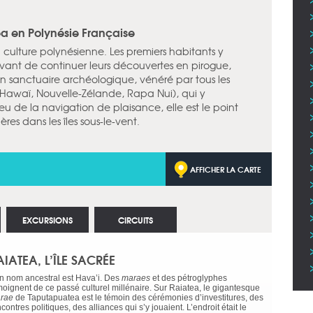
ea en Polynésie Française
 culture polynésienne. Les premiers habitants y
vant de continuer leurs découvertes en pirogue,
t un sanctuaire archéologique, vénéré par tous les
(Hawaï, Nouvelle-Zélande, Rapa Nui), qui y
eu de la navigation de plaisance, elle est le point
es dans les îles sous-le-vent.
AFFICHER LA CARTE
EXCURSIONS
CIRCUITS
AIATEA, L’ÎLE SACRÉE
n nom ancestral est Hava’i. Des
maraes
et des pétroglyphes
moignent de ce passé culturel millénaire. Sur Raiatea, le gigantesque
rae
de Taputapuatea est le témoin des cérémonies d’investitures, des
contres politiques, des alliances qui s’y jouaient. L’endroit était le