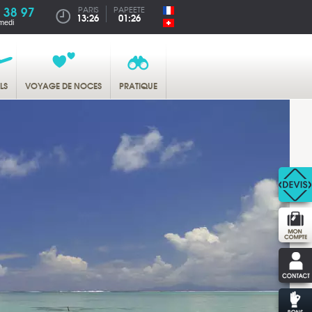
 38 97
PARIS
PAPEETE
13:26
01:26
medi
LS
VOYAGE DE NOCES
PRATIQUE