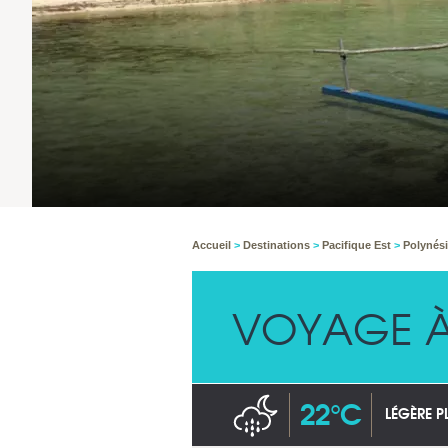
Accueil
>
Destinations
>
Pacifique Est
>
Polynési
VOYAGE À
22°C
LÉGÈRE P