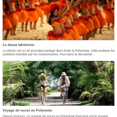
La danse tahitienne
La danse est un art ancestral partagé dans toute la Polynésie, cette pratique fut
autrefois interdite par les missionnaires. Puis dans la deuxième ...
Voyage de noces en Polynesie
Depuis toujours, un voyage de noces en Polynésie française est le voyage