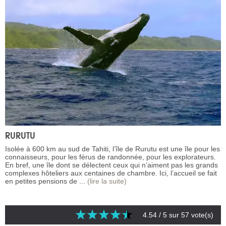
RURUTU
Isolée à 600 km au sud de Tahiti, l’île de Rurutu est une île pour les
connaisseurs, pour les férus de randonnée, pour les explorateurs.
En bref, une île dont se délectent ceux qui n’aiment pas les grands
complexes hôteliers aux centaines de chambre. Ici, l’accueil se fait
en petites pensions de ...
(lire la suite)
4.54
/ 5 sur
57
vote(s)