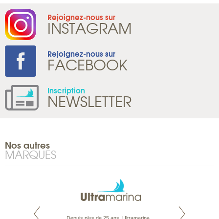
Rejoignez-nous sur
INSTAGRAM
Rejoignez-nous sur
FACEBOOK
Inscription
NEWSLETTER
Nos autres
MARQUES
rte propose tous
Depuis plus de 25 ans, Ultramarina
Parce que nous 