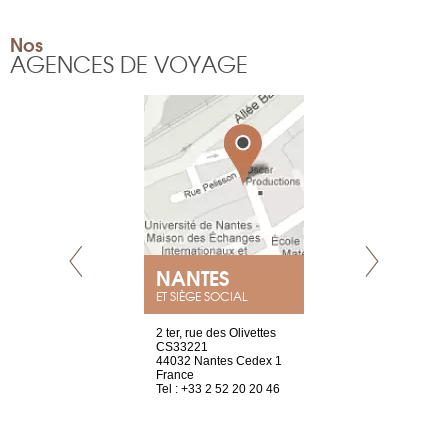
Nos
AGENCES DE VOYAGE
NEUVE
NANTES
GENÈV
ET SIÈGE SOCIAL
a-shop
2 ter, rue des Olivettes
rue de Montc
el, 106
CS33221
1207 Genèv
neuve
44032 Nantes Cedex 1
Suisse
France
Tel : +41 22 
1 965 65 00
Tel : +33 2 52 20 20 46