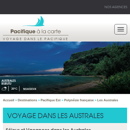
NOS AGENCES
VOYAGE DANS LE PACIFIQUE
AUSTRALES
RURUTU
20°C
NUAGEUX
Accueil
>
Destinations
>
Pacifique Est
>
Polynésie française
>
Les Australes
VOYAGE DANS LES AUSTRALES
Séjour et Vacances dans les Australes