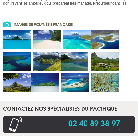
dont rêvent les amoureux qui préparent leur mariage. Précurseur dans les ...
IMAGES DE POLYNÉSIE FRANÇAISE
CONTACTEZ NOS SPÉCIALISTES DU PACIFIQUE
02 40 89 38 97
.