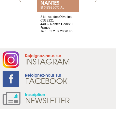
NEUVE
NANTES
GENÈV
ET SIÈGE SOCIAL
a-shop
2 ter, rue des Olivettes
rue de Montc
el, 106
CS33221
1207 Genèv
neuve
44032 Nantes Cedex 1
Suisse
France
Tel : +41 22 
1 965 65 00
Tel : +33 2 52 20 20 46
Rejoignez-nous sur
INSTAGRAM
Rejoignez-nous sur
FACEBOOK
Inscription
NEWSLETTER