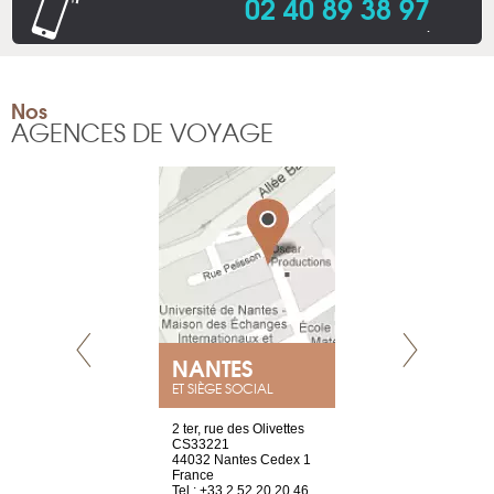
02 40 89 38 97
.
Nos
AGENCES DE VOYAGE
NEUVE
NANTES
GENÈV
ET SIÈGE SOCIAL
a-shop
2 ter, rue des Olivettes
rue de Montc
el, 106
CS33221
1207 Genèv
neuve
44032 Nantes Cedex 1
Suisse
France
Tel : +41 22 
1 965 65 00
Tel : +33 2 52 20 20 46