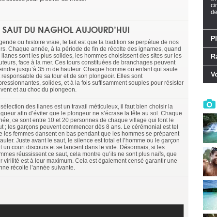
ci
de
E SAUT DU NAGHOL AUJOURD’HUI
P
ende ou histoire vraie, le fait est que la tradition se perpétue de nos
urs. Chaque année, à la période de fin de récolte des ignames, quand
 lianes sont les plus solides, les hommes choisissent des sites sur les
R
uteurs, face à la mer. Ces tours constituées de branchages peuvent
teindre jusqu’à 35 m de hauteur. Chaque homme ou enfant qui saute
V
t responsable de sa tour et de son plongeoir. Elles sont
pressionnantes, solides, et à la fois suffisamment souples pour résister
 vent et au choc du plongeon.
sélection des lianes est un travail méticuleux, il faut bien choisir la
ngueur afin d’éviter que le plongeur ne s’écrase la tête au sol. Chaque
née, ce sont entre 10 et 20 personnes de chaque village qui font le
ut ; les garçons peuvent commencer dès 8 ans. Le cérémonial est tel
e les femmes dansent en bas pendant que les hommes se préparent
auter. Juste avant le saut, le silence est total et l’homme ou le garçon
t un court discours et se lancent dans le vide. Désormais, si les
mmes réussissent ce saut, cela montre qu’ils ne sont plus naïfs, que
ur virilité est à leur maximum. Cela est également censé garantir une
nne récolte l’année suivante.