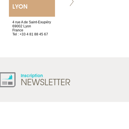
LYON
VILLENEUVE
4 rue A de Saint-Exupéry
Chez Scuba-shop
69002 Lyon
Route d’Arvel, 106
France
1844 Villeneuve
Tel : +33 4 81 88 45 67
Suisse
Tel : +41 21 965 65 00
Inscription
NEWSLETTER