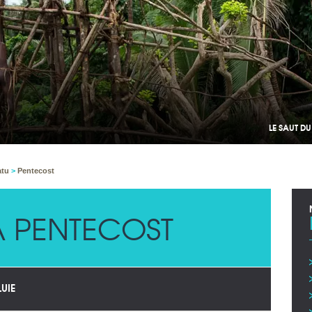
LE SAUT D
atu
>
Pentecost
 PENTECOST
LUIE