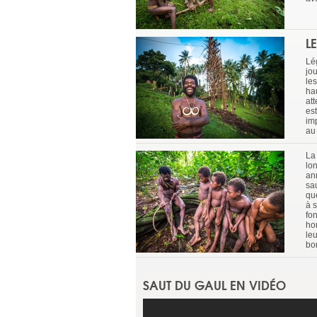
L
Lég
jo
les
ha
at
es
im
au
La 
lo
an
sa
qu
à s
fon
ho
le
bo
SAUT DU GAUL EN VIDÉO