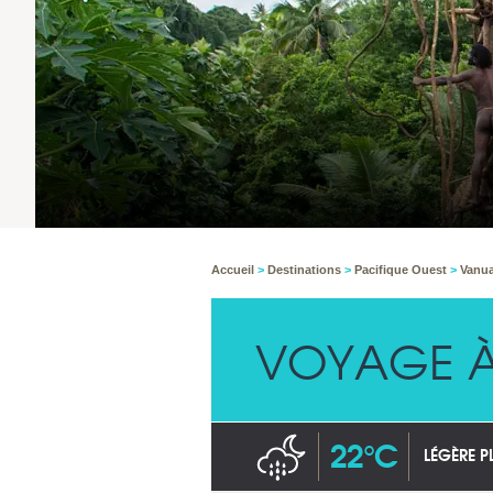
Accueil
>
Destinations
>
Pacifique Ouest
>
Vanu
VOYAGE À
22°C
LÉGÈRE P