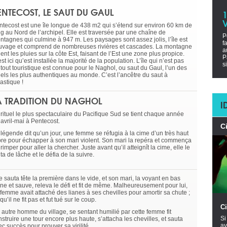
ENTECOST, LE SAUT DU GAUL
ntecost est une île longue de 438 m2 qui s’étend sur environ 60 km de
ng au Nord de l’archipel. Elle est traversée par une chaîne de
P
ntagnes qui culmine à 947 m. Les paysages sont assez jolis, l’île est
f
uvage et comprend de nombreuses rivières et cascades. La montagne
a
ient les pluies sur la côte Est, faisant de l’Est une zone plus propice.
P
st ici qu’est installée la majorité de la population. L’île qui n’est pas
s
 tout touristique est connue pour le Naghol, ou saut du Gaul, l’un des
tuels les plus authentiques au monde. C’est l’ancêtre du saut à
lastique !
A TRADITION DU NAGHOL
I
 rituel le plus spectaculaire du Pacifique Sud se tient chaque année
 avril-mai à Pentecost.
C
 légende dit qu’un jour, une femme se réfugia à la cime d’un très haut
bre pour échapper à son mari violent. Son mari la repéra et commença
rimper pour aller la chercher. Juste avant qu’il atteignît la cime, elle le
ita de lâche et le défia de la suivre.
e sauta tête la première dans le vide, et son mari, la voyant en bas
ine et sauve, releva le défi et fit de même. Malheureusement pour lui,
 femme avait attaché des lianes à ses chevilles pour amortir sa chute ;
qu’il ne fit pas et fut tué sur le coup.
Ci
 autre homme du village, se sentant humilié par cette femme fit
Si
struire une tour encore plus haute, s’attacha les chevilles, et sauta
av
c succès pour prouver sa virilité.