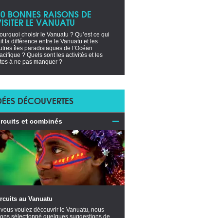
10 BONNES RAISONS DE
VISITER LE VANUATU
ourquoi choisir le Vanuatu ? Qu’est ce qui
ait la différence entre le Vanuatu et les
utres îles paradisiaques de l’Océan
acifique ? Quels sont les activités et les
ites à ne pas manquer ?
DÉES DÉCOUVERTES
ircuits et combinés
rcuits au Vanuatu
 vous voulez découvrir le Vanuatu, nous
ons sélectionné quelques suggestions de