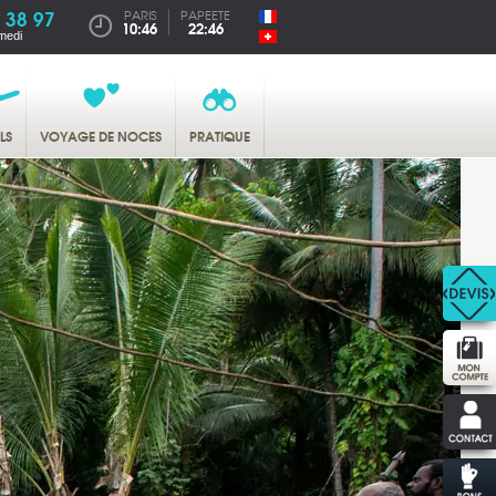
 38 97
PARIS
PAPEETE
10:46
22:46
medi
LS
VOYAGE DE NOCES
PRATIQUE