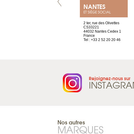
VILLENEUVE
NANTES
ET SIÈGE SOCIAL
Chez Scuba-shop
2 ter, rue des Olivettes
Route d’Arvel, 106
CS33221
1844 Villeneuve
44032 Nantes Cedex 1
Suisse
France
Tel : +41 21 965 65 00
Tel : +33 2 52 20 20 46
Rejoignez-nous sur
INSTAGR
Nos autres
MARQUES