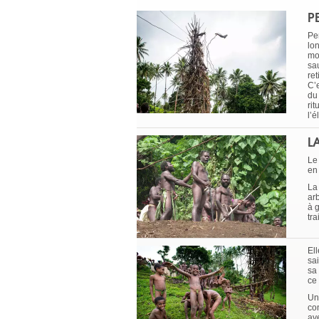
P
Pe
lo
mo
sa
ret
C’e
du
ri
l’é
L
Le
en
La
ar
à g
tra
Ell
sa
sa
ce 
Un
con
ave