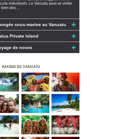
rcuits individuels. Le Vanuatu peut se visiter
 bien des ...
longée sous-marine au Vanuatu
atua Private Island
oyage de noces
IMAGES DU VANUATU