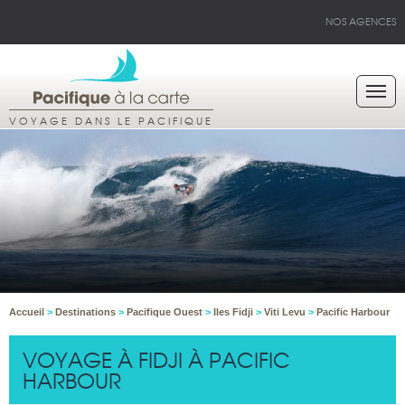
NOS AGENCES
VOYAGE DANS LE PACIFIQUE
Accueil
>
Destinations
>
Pacifique Ouest
>
Iles Fidji
>
Viti Levu
>
Pacific Harbour
VOYAGE À FIDJI À PACIFIC
HARBOUR