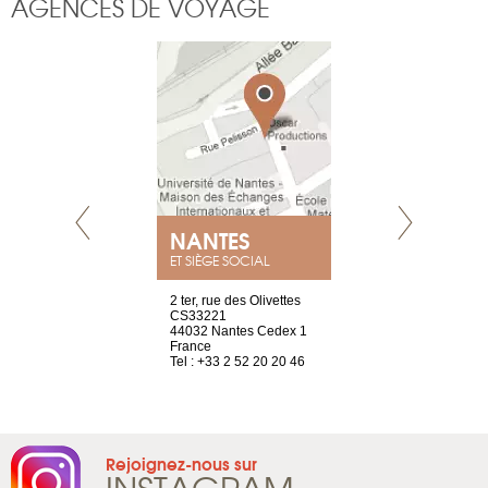
AGENCES DE VOYAGE
NEUVE
NANTES
GENÈV
ET SIÈGE SOCIAL
a-shop
2 ter, rue des Olivettes
rue de Montc
el, 106
CS33221
1207 Genèv
neuve
44032 Nantes Cedex 1
Suisse
France
Tel : +41 22 
1 965 65 00
Tel : +33 2 52 20 20 46
Rejoignez-nous sur
INSTAGRAM