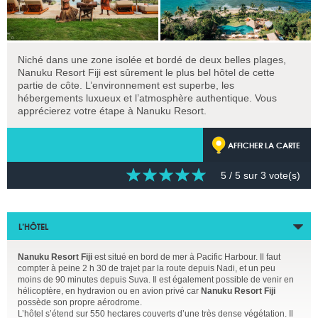
Niché dans une zone isolée et bordé de deux belles plages,
Nanuku Resort Fiji est sûrement le plus bel hôtel de cette
partie de côte. L’environnement est superbe, les
hébergements luxueux et l’atmosphère authentique. Vous
apprécierez votre étape à Nanuku Resort.
AFFICHER LA CARTE
5
/ 5 sur
3
vote(s)
L’HÔTEL
Nanuku Resort Fiji
est situé en bord de mer à Pacific Harbour. Il faut
compter à peine 2 h 30 de trajet par la route depuis Nadi, et un peu
moins de 90 minutes depuis Suva. Il est également possible de venir en
hélicoptère, en hydravion ou en avion privé car
Nanuku Resort Fiji
possède son propre aérodrome.
L’hôtel s’étend sur 550 hectares couverts d’une très dense végétation. Il