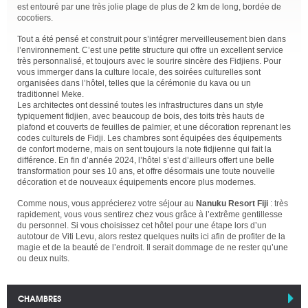
est entouré par une très jolie plage de plus de 2 km de long, bordée de
cocotiers.
Tout a été pensé et construit pour s’intégrer merveilleusement bien dans
l’environnement. C’est une petite structure qui offre un excellent service
très personnalisé, et toujours avec le sourire sincère des Fidjiens. Pour
vous immerger dans la culture locale, des soirées culturelles sont
organisées dans l’hôtel, telles que la cérémonie du kava ou un
traditionnel Meke.
Les architectes ont dessiné toutes les infrastructures dans un style
typiquement fidjien, avec beaucoup de bois, des toits très hauts de
plafond et couverts de feuilles de palmier, et une décoration reprenant les
codes culturels de Fidji. Les chambres sont équipées des équipements
de confort moderne, mais on sent toujours la note fidjienne qui fait la
différence. En fin d’année 2024, l’hôtel s’est d’ailleurs offert une belle
transformation pour ses 10 ans, et offre désormais une toute nouvelle
décoration et de nouveaux équipements encore plus modernes.
Comme nous, vous apprécierez votre séjour au
Nanuku Resort Fiji
: très
rapidement, vous vous sentirez chez vous grâce à l’extrême gentillesse
du personnel. Si vous choisissez cet hôtel pour une étape lors d’un
autotour de Viti Levu, alors restez quelques nuits ici afin de profiter de la
magie et de la beauté de l’endroit. Il serait dommage de ne rester qu’une
ou deux nuits.
CHAMBRES