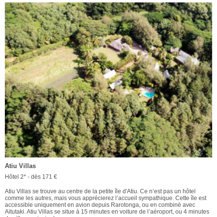
Atiu Villas
Hôtel 2* - dès 171 €
Atiu Villas se trouve au centre de la petite île d'Atiu. Ce n’est pas un hôtel
comme les autres, mais vous apprécierez l’accueil sympathique. Cette île est
accessible uniquement en avion depuis Rarotonga, ou en combiné avec
Aitutaki. Atiu Villas se situe à 15 minutes en voiture de l’aéroport, ou 4 minutes