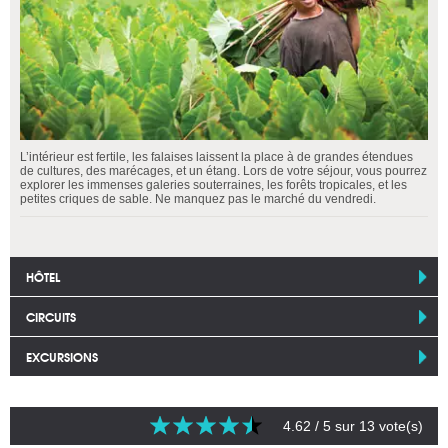
L’intérieur est fertile, les falaises laissent la place à de grandes étendues
de cultures, des marécages, et un étang. Lors de votre séjour, vous pourrez
explorer les immenses galeries souterraines, les forêts tropicales, et les
petites criques de sable. Ne manquez pas le marché du vendredi.
HÔTEL
CIRCUITS
EXCURSIONS
4.62
/ 5 sur
13
vote(s)