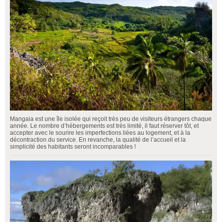
Mangaia est une île isolée qui reçoit très peu de visiteurs étrangers chaque
année. Le nombre d’hébergements est très limité, il faut réserver tôt, et
accepter avec le sourire les imperfections liées au logement, et à la
décontraction du service. En revanche, la qualité de l’accueil et la
simplicité des habitants seront incomparables !