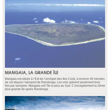
MANGAIA, LA GRANDE ÎLE
Mangaia est située à l’Est de l’archipel des Iles Cook, à environ 40 minutes
de vol depuis l’aéroport de Rarotonga. Les vols opèrent seulement trois
fois par semaine. Mangaia est l’île la plus au Sud. C’est également la 2ème
plus grande île après Rarotonga.