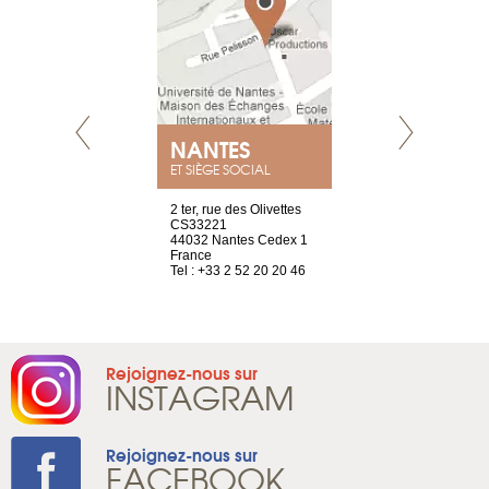
NEUVE
NANTES
GENÈV
ET SIÈGE SOCIAL
a-shop
2 ter, rue des Olivettes
rue de Montc
el, 106
CS33221
1207 Genèv
neuve
44032 Nantes Cedex 1
Suisse
France
Tel : +41 22 
1 965 65 00
Tel : +33 2 52 20 20 46
Rejoignez-nous sur
INSTAGRAM
Rejoignez-nous sur
FACEBOOK