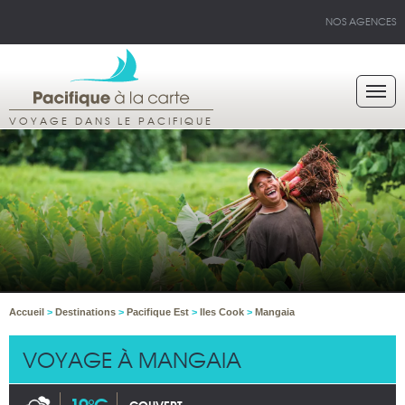
NOS AGENCES
VOYAGE DANS LE PACIFIQUE
Accueil
>
Destinations
>
Pacifique Est
>
Iles Cook
>
Mangaia
VOYAGE À MANGAIA
19°C