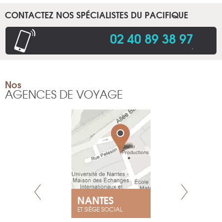
CONTACTEZ NOS SPÉCIALISTES DU PACIFIQUE
02 40 89 38 97
.
Nos
AGENCES DE VOYAGE
NEUVE
NANTES
GENÈV
ET SIÈGE SOCIAL