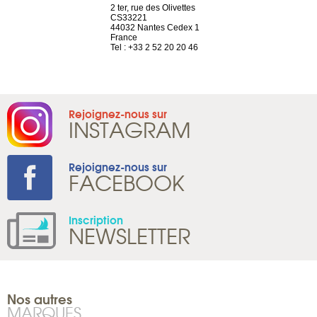
a-shop
2 ter, rue des Olivettes
rue de Montc
el, 106
CS33221
1207 Genèv
neuve
44032 Nantes Cedex 1
Suisse
France
Tel : +41 22 
1 965 65 00
Tel : +33 2 52 20 20 46
Rejoignez-nous sur
INSTAGRAM
Rejoignez-nous sur
FACEBOOK
Inscription
NEWSLETTER
Nos autres
MARQUES