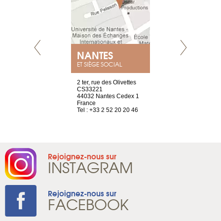
NEUVE
NANTES
GENÈV
ET SIÈGE SOCIAL
a-shop
2 ter, rue des Olivettes
rue de Montc
el, 106
CS33221
1207 Genèv
neuve
44032 Nantes Cedex 1
Suisse
France
Tel : +41 22 
1 965 65 00
Tel : +33 2 52 20 20 46
Rejoignez-nous sur
INSTAGRAM
Rejoignez-nous sur
FACEBOOK