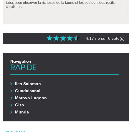
tuba, pour observer la richesse de la faune et les couleurs des récifs
coralliens.
4.17
/ 5 sur
6
vote(s)
Navigation
RAPIDE
Iles Salomon
Guadalcanal
Marovo Lagoon
Gizo
Munda