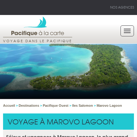
NOS AGENCES
VOYAGE DANS LE PACIFIQUE
Accueil
>
Destinations
>
Pacifique Ouest
>
Iles Salomon
>
Marovo Lagoon
VOYAGE À MAROVO LAGOON
Séjour et vacances à Marovo Lagoon, le plus grand