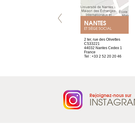
VILLENEUVE
NANTES
ET SIÈGE SOCIAL
Chez Scuba-shop
2 ter, rue des Olivettes
Route d’Arvel, 106
CS33221
1844 Villeneuve
44032 Nantes Cedex 1
Suisse
France
Tel : +41 21 965 65 00
Tel : +33 2 52 20 20 46
Rejoignez-nous sur
INSTAGR