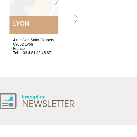
LYON
VILLENEUVE
4 rue A de Saint-Exupéry
Chez Scuba-shop
69002 Lyon
Route d’Arvel, 106
France
1844 Villeneuve
Tel : +33 4 81 88 45 67
Suisse
Tel : +41 21 965 65 00
Inscription
NEWSLETTER