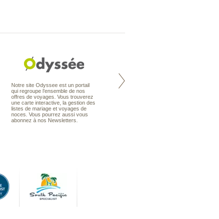
Nouvelle-Zélande à la carte
Notre site Odyssee est un portail
organise votre séjour en Nouvelle-
qui regroupe l’ensemble de nos
Zélande, en circuit, en autotour ou
offres de voyages. Vous trouverez
en voyage sur mesure. Nos
une carte interactive, la gestion des
conseillers en voyage sont des
listes de mariage et voyages de
spécialistes de ce pays qu’ils
noces. Vous pourrez aussi vous
connaissent presque comme leur
abonnez à nos Newsletters.
poche.