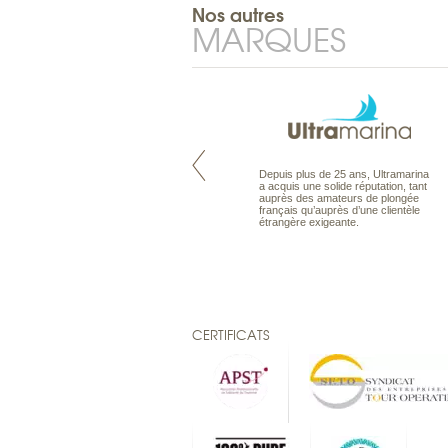
Nos autres
MARQUES
Maldives à la Carte propose tous
Depuis plus de 25 ans, Ultramarina
les types de voyages aux Maldives,
a acquis une solide réputation, tant
en séjour ou en croisière, pour des
auprès des amateurs de plongée
couples, des vacances en famille ou
français qu’auprès d’une clientèle
individuels amateurs de croisière.
étrangère exigeante.
Une sélection d’îles et hôtels, fruit
d’un travail rigoureux, pour offrir le
meilleur des Maldives.
CERTIFICATS