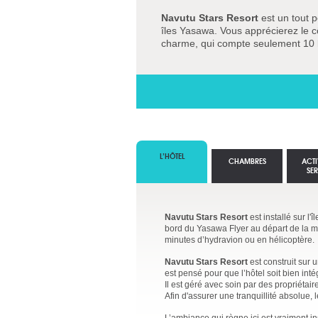
Navutu Stars Resort
est un tout p
îles Yasawa. Vous apprécierez le cô
charme, qui compte seulement 10 
L’HÔTEL
CHAMBRES
ACTI
SE
Navutu Stars Resort
est installé sur l
bord du Yasawa Flyer au départ de la ma
minutes d’hydravion ou en hélicoptère.
Navutu Stars Resort
est construit sur 
est pensé pour que l’hôtel soit bien in
Il est géré avec soin par des propriétai
Afin d'assurer une tranquillité absolue,