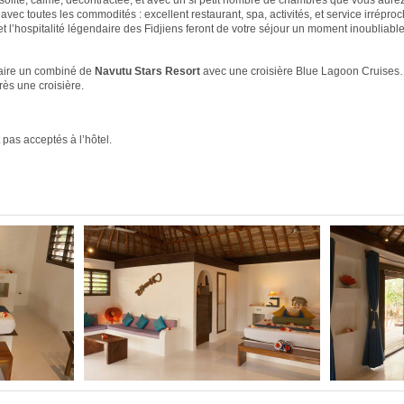
nsolite, calme, décontractée, et avec un si petit nombre de chambres que vous aure
 avec toutes les commodités : excellent restaurant, spa, activités, et service irréproc
s et l’hospitalité légendaire des Fidjiens feront de votre séjour un moment inoubliab
faire un combiné de
Navutu Stars Resort
avec une croisière Blue Lagoon Cruises…
rès une croisière.
pas acceptés à l’hôtel.