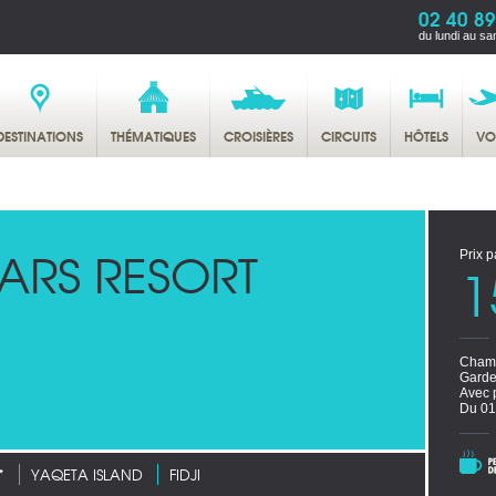
02 40 89
du lundi au sa
DESTINATIONS
THÉMATIQUES
CROISIÈRES
CIRCUITS
HÔTELS
VO
ARS RESORT
Prix p
1
Chamb
Garde
Avec 
Du 01
*
YAQETA ISLAND
FIDJI