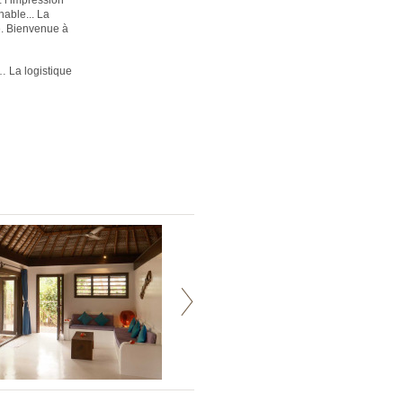
z l’impression
hable... La
le. Bienvenue à
 La logistique