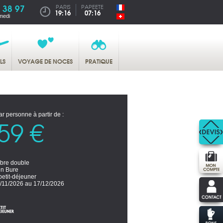
 38 97
PARIS
PAPEETE
19:16
07:16
medi
LS
VOYAGE DE NOCES
PRATIQUE
ar personne à partir de :
59 €
re double
n Bure
petit-déjeuner
/11/2026 au 17/12/2026