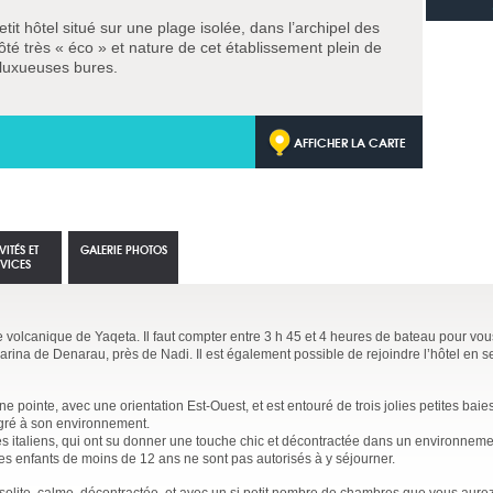
etit hôtel situé sur une plage isolée, dans l’archipel des
té très « éco » et nature de cet établissement plein de
luxueuses bures.
AFFICHER LA CARTE
VITÉS ET
GALERIE PHOTOS
RVICES
'île volcanique de Yaqeta. Il faut compter entre 3 h 45 et 4 heures de bateau pour vou
rina de Denarau, près de Nadi. Il est également possible de rejoindre l’hôtel en 
une pointe, avec une orientation Est-Ouest, et est entouré de trois jolies petites bai
tégré à son environnement.
res italiens, qui ont su donner une touche chic et décontractée dans un environnemen
 les enfants de moins de 12 ans ne sont pas autorisés à y séjourner.