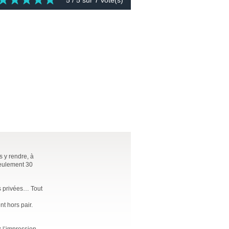
5
/ 5 sur
7
vote(s)
s y rendre, à
seulement 30
es privées… Tout
t hors pair.