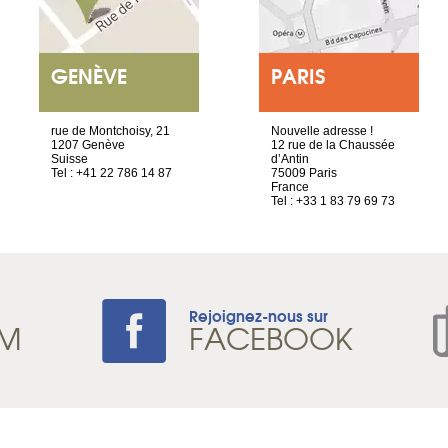
GENÈVE
PARIS
rue de Montchoisy, 21
Nouvelle adresse !
1207 Genève
12 rue de la Chaussée
Suisse
d’Antin
Tel : +41 22 786 14 87
75009 Paris
France
Tel : +33 1 83 79 69 73
Rejoignez-nous sur
AM
FACEBOOK