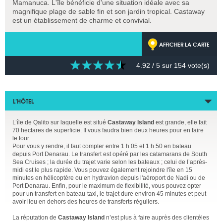
Mamanuca. L'île bénéficie d'une situation idéale avec sa
magnifique plage de sable fin et son jardin tropical. Castaway
est un établissement de charme et convivial.
AFFICHER LA CARTE
4.92
/ 5 sur
154
vote(s)
L’HÔTEL
L’île de Qalito sur laquelle est situé
Castaway Island
est grande, elle fait
70 hectares de superficie. Il vous faudra bien deux heures pour en faire
le tour.
Pour vous y rendre, il faut compter entre 1 h 05 et 1 h 50 en bateau
depuis Port Denarau. Le transfert est opéré par les catamarans de South
Sea Cruises ; la durée du trajet varie selon les bateaux ; celui de l’après-
midi est le plus rapide. Vous pouvez également rejoindre l'île en 15
minutes en hélicoptère ou en hydravion depuis l'aéroport de Nadi ou de
Port Denarau. Enfin, pour le maximum de flexibilité, vous pouvez opter
pour un transfert en bateau-taxi, le trajet dure environ 45 minutes et peut
avoir lieu en dehors des heures de transferts réguliers.
La réputation de
Castaway Island
n’est plus à faire auprès des clientèles