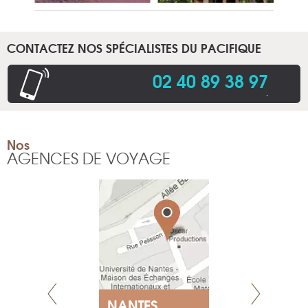
CONTACTEZ NOS SPÉCIALISTES DU PACIFIQUE
02 40 89 38 97
.
Nos
AGENCES DE VOYAGE
NEUVE
NANTES
GENÈV