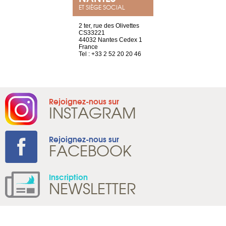
ET SIÈGE SOCIAL
a-shop
2 ter, rue des Olivettes
rue de Montc
el, 106
CS33221
1207 Genèv
neuve
44032 Nantes Cedex 1
Suisse
France
Tel : +41 22 
1 965 65 00
Tel : +33 2 52 20 20 46
Rejoignez-nous sur
INSTAGRAM
Rejoignez-nous sur
FACEBOOK
Inscription
NEWSLETTER