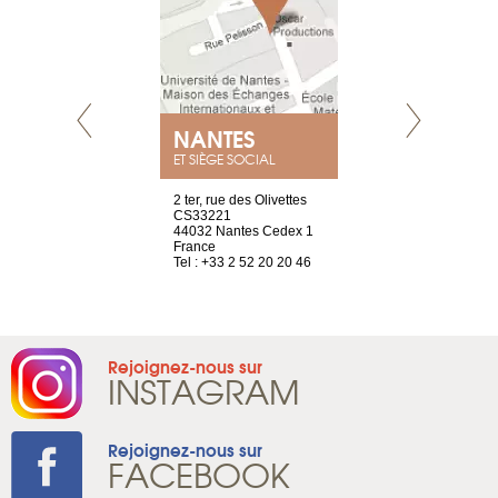
NEUVE
NANTES
GENÈV
ET SIÈGE SOCIAL
a-shop
2 ter, rue des Olivettes
rue de Montc
el, 106
CS33221
1207 Genèv
neuve
44032 Nantes Cedex 1
Suisse
France
Tel : +41 22 
1 965 65 00
Tel : +33 2 52 20 20 46
Rejoignez-nous sur
INSTAGRAM
Rejoignez-nous sur
FACEBOOK