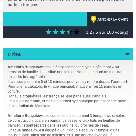
parle le français.
AFFICHER LA CARTE
3.2
/ 5 sur
108
vote(s)
L’HÔTEL
Ameltoro Bungalows
est un établissement de type « gîte tribal » ou
pension de famille. Il est situé non loin de Norsup, en bord de mer, dans
un cadre très agréable.
Il faut compter entre 5 et 10 minutes pour vous y rendre depuis l’aéroport.
Pour aller à Lakatoro, le village principal, il faut environ 15 minutes en
voiture.
Rona, la propriétaire, est française, elle parle aussi l’anglais.
Le site est agréable, et c’est un endroit sympathique pour servir de base
d’exploration de Malekula.
Ameltoro Bungalows
est composé de seulement 3 bungalows simples
de construction locale en pandanus tressé, et aux toits en feuilles de
palmier. Ils sont répartis dans les jardins, ou proches de l’eau.
Chaque bungalow est équipé d’un lit double et d’un lit simple, d’une
moustiquaire, ainsi que de toilettes, et d’une douche avec eau à