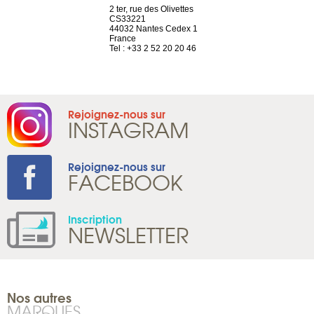
a-shop
2 ter, rue des Olivettes
rue de Montc
el, 106
CS33221
1207 Genèv
neuve
44032 Nantes Cedex 1
Suisse
France
Tel : +41 22 
1 965 65 00
Tel : +33 2 52 20 20 46
Rejoignez-nous sur
INSTAGRAM
Rejoignez-nous sur
FACEBOOK
Inscription
NEWSLETTER
Nos autres
MARQUES