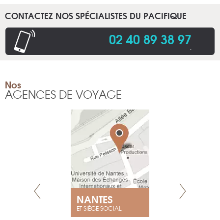
CONTACTEZ NOS SPÉCIALISTES DU PACIFIQUE
02 40 89 38 97
.
Nos
AGENCES DE VOYAGE
NEUVE
NANTES
GENÈV
ET SIÈGE SOCIAL