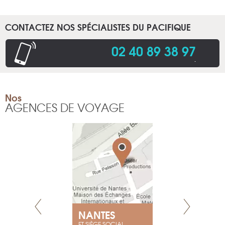
CONTACTEZ NOS SPÉCIALISTES DU PACIFIQUE
02 40 89 38 97
.
Nos
AGENCES DE VOYAGE
NEUVE
NANTES
GENÈV
ET SIÈGE SOCIAL