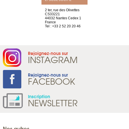
a-shop
2 ter, rue des Olivettes
rue de Montc
el, 106
CS33221
1207 Genèv
neuve
44032 Nantes Cedex 1
Suisse
France
Tel : +41 22 
1 965 65 00
Tel : +33 2 52 20 20 46
Rejoignez-nous sur
INSTAGRAM
Rejoignez-nous sur
FACEBOOK
Inscription
NEWSLETTER
Nos autres