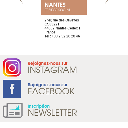
NEUVE
NANTES
GENÈV
ET SIÈGE SOCIAL
a-shop
2 ter, rue des Olivettes
rue de Montc
el, 106
CS33221
1207 Genèv
neuve
44032 Nantes Cedex 1
Suisse
France
Tel : +41 22 
1 965 65 00
Tel : +33 2 52 20 20 46
Rejoignez-nous sur
INSTAGRAM
Rejoignez-nous sur
FACEBOOK
Inscription
NEWSLETTER