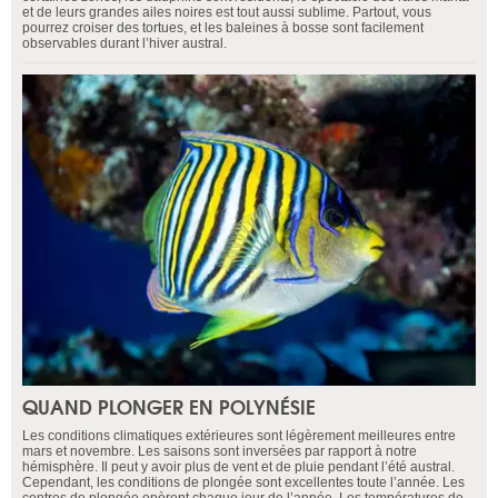
et de leurs grandes ailes noires est tout aussi sublime. Partout, vous
pourrez croiser des tortues, et les baleines à bosse sont facilement
observables durant l’hiver austral.
QUAND PLONGER EN POLYNÉSIE
Les conditions climatiques extérieures sont légèrement meilleures entre
mars et novembre. Les saisons sont inversées par rapport à notre
hémisphère. Il peut y avoir plus de vent et de pluie pendant l’été austral.
Cependant, les conditions de plongée sont excellentes toute l’année. Les