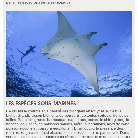
parmi les escadrons de raies-léopards.
LES ESPÈCES SOUS-MARINES
Ce qui fait le charme et la beauté des plongées en Polynésie, c’est la
faune. Grands rassemblements de poissons, de toutes sortes et de toutes
tailles. Bancs de grands barracudas, napoléons, bancs de chirurgiens, de
nasons, de lutjans, de poissons-soldats, mérous, barbillons, becs de cane,
poissons-cochers, poissons-papillons… Et surtout, ici la présence des
requins est garantie. Il est absolument impossible de ne pas en voir. Dans
certaines zones, les dauphins sont résidents, le spectacle des raies manta