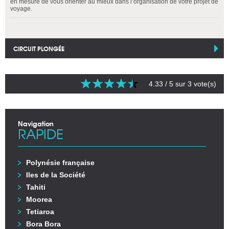
en mesure de vous orienter au mieux dans l’organisation de votre projet de
voyage.
CIRCUIT PLONGÉE
4.33
/ 5 sur
3
vote(s)
Navigation
RAPIDE
Polynésie française
Iles de la Société
Tahiti
Moorea
Tetiaroa
Bora Bora