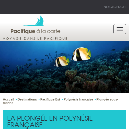
NOS AGENCES
VOYAGE DANS LE PACIFIQUE
Accueil
>
Destinations
>
Pacifique Est
>
Polynésie française
>
Plongée sous-
marine
LA PLONGÉE EN POLYNÉSIE
FRANÇAISE